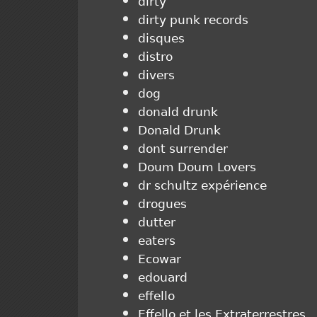
dirty
dirty punk records
disques
distro
divers
dog
donald drunk
Donald Drunk
dont surrender
Doum Doum Lovers
dr schultz expérience
drogues
dutter
eaters
Ecowar
edouard
effello
Effello et les Extraterrestres