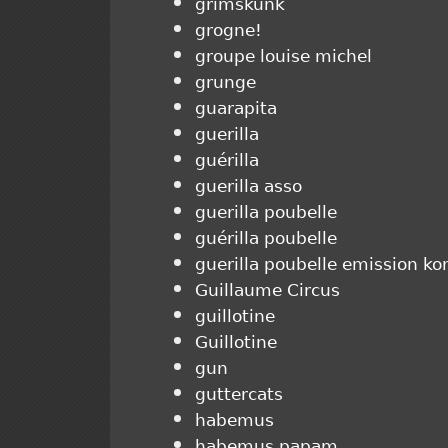
grimskunk
grogne!
groupe louise michel
grunge
guarapita
guerilla
guérilla
guerilla asso
guerilla poubelle
guérilla poubelle
guerilla poubelle emission ko
Guillaume Circus
guillotine
Guillotine
gun
guttercats
habemus
habemus papam