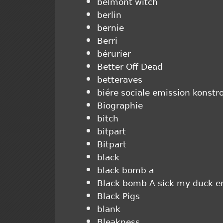
belmont witch
berlin
bernie
Berri
bérurier
Better Off Dead
betteraves
biére sociale emission konstr
Biographie
bitch
bitpart
Bitpart
black
black bomb a
Black bomb A sick my duck em
Black Pigs
blank
Bleakness