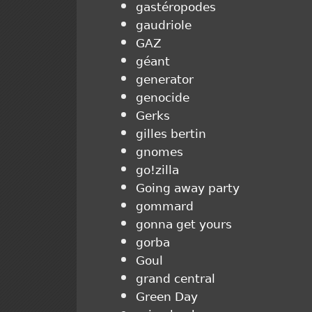
gastéropodes
gaudriole
GAZ
géant
generator
genocide
Gerks
gilles bertin
gnomes
go!zilla
Going away party
gommard
gonna get yours
gorba
Goul
grand central
Green Day