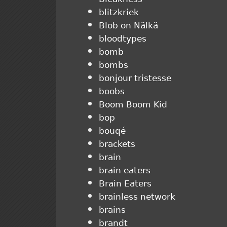
blitzkriek
Blob on Nälkä
bloodtypes
bomb
bombs
bonjour tristesse
boobs
Boom Boom Kid
bop
bouqé
brackets
brain
brain eaters
Brain Eaters
brainless network
brains
brandt