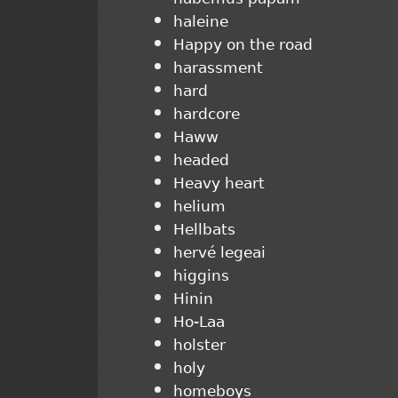
haleine
Happy on the road
harassment
hard
hardcore
Haww
headed
Heavy heart
helium
Hellbats
hervé legeai
higgins
Hinin
Ho-Laa
holster
holy
homeboys