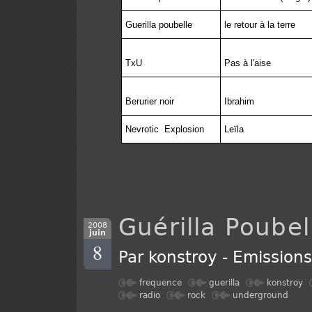
Guerilla poubelle
le retour à la terre
TxU
Pas à l'aise
Berurier noir
Ibrahim
Nevrotic
Explosion
Leïla
Guérilla Poubel
2008
juin
8
Par
konstroy
-
Emission
frequence
guerilla
konstroy
radio
rock
underground