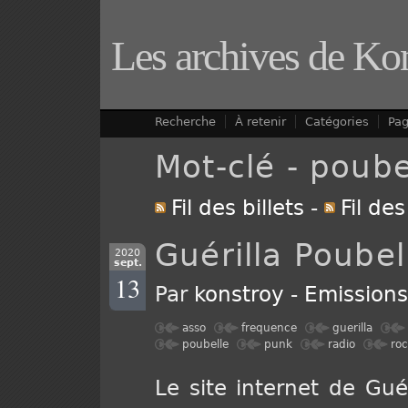
Les archives de Ko
Recherche
À retenir
Catégories
Pa
Mot-clé - poube
Fil des billets
-
Fil de
Guérilla Poubel
2020
sept.
13
Par
konstroy
-
Emission
asso
frequence
guerilla
poubelle
punk
radio
ro
Le site internet de Guér