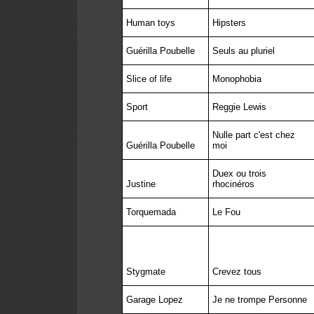
Human toys
Hipsters
Guérilla Poubelle
Seuls au pluriel
Slice of life
Monophobia
Sport
Reggie Lewis
Nulle part c'est chez
Guérilla Poubelle
moi
Duex ou trois
Justine
rhocinéros
Torquemada
Le Fou
Stygmate
Crevez tous
Garage Lopez
Je ne trompe Personne