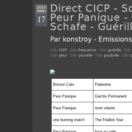
Direct CICP - S
2013
nov.
Peur Panique -
17
Schafe - Guéril
Par
konstroy
-
Emission
CICP
frequence
guérilla
peur
plurielle
poubelle
Brixton Cats
Palestine
Peur Panique
Gachis Permanent
Peur Panique
mort vilente
one burning match
The Féallen Star
Peur Panique
face au vide