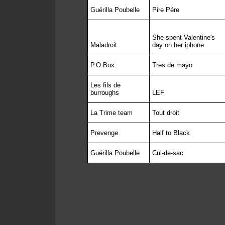
Guérilla Poubelle
Pire Pére
She spent Valentine's
Maladroit
day on her iphone
P.O.Box
Tres de mayo
Les fils de
burroughs
LEF
La Trime team
Tout droit
Prevenge
Half to Black
Guérilla Poubelle
Cul-de-sac