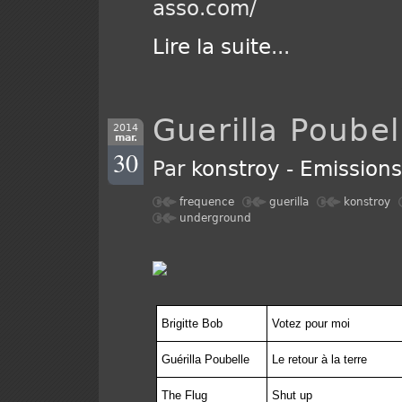
asso.com/
Lire la suite
...
Guerilla Poubel
2014
mar.
30
Par
konstroy
-
Emission
frequence
guerilla
konstroy
underground
Brigitte Bob
Votez pour moi
Guérilla Poubelle
Le retour à la terre
The Flug
Shut up