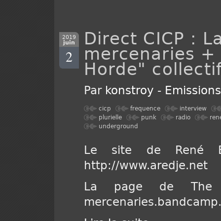
Direct CICP : 
2019
juin
mercenaries +
2
Horde" collectif
Par
konstroy
-
Emission
cicp
frequence
interview
plurielle
punk
radio
ren
underground
Le site de René B
http://www.aredje.net
La page de The Me
mercenaries.bandcamp