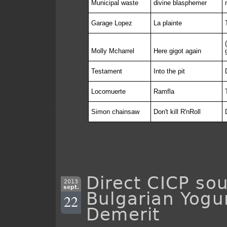
Municipal waste
divine blasphemer
Garage Lopez
La plainte
Molly Mcharrel
Here gigot again
Testament
Into the pit
Locomuerte
Ramfla
Simon chainsaw
Don't kill R'nRoll
Direct CICP sou
2013
sept.
Bulgarian Yogur
22
Demerit