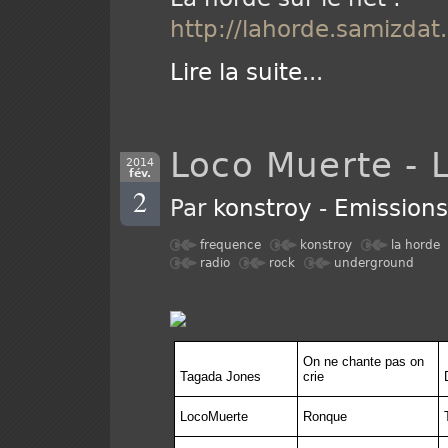
http://lahorde.samizdat.
Lire la suite
...
Loco Muerte - 
2014
fév.
2
Par
konstroy
-
Emission
frequence
konstroy
la horde
radio
rock
underground
On ne chante pas on
Tagada Jones
crie
LocoMuerte
Ronque