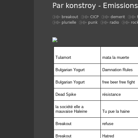
Par
konstroy
-
Emission
breakout
CICP
demerit
plurielle
punk
radio
roc
Tulamort
mata la muerte
Bulgarian Yogurt
Damnation Rules
Bulgarian Yogurt
free beer free fight
Dead Spike
résistance
la société elle a
mauvaise Haleine
Tu pue la haine
Breakout
refuse
Breakout
Hatred