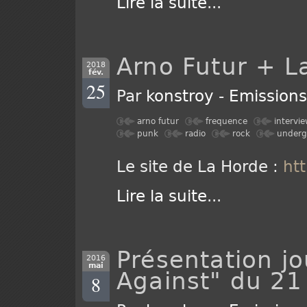
Lire la suite
...
Arno Futur + L
2018
fév.
25
Par
konstroy
-
Emission
arno futur
frequence
intervi
punk
radio
rock
underg
Le site de La Horde :
htt
Lire la suite
...
Présentation j
2016
mai
Against" du 21
8