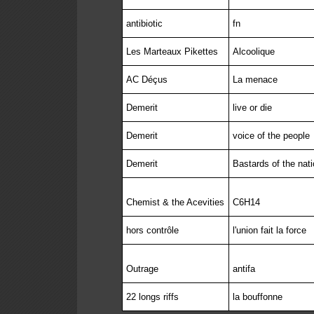
antibiotic
fn
Les Marteaux Pikettes
Alcoolique
AC Déçus
La menace
Demerit
live or die
Demerit
voice of the people
Demerit
Bastards of the nati
Chemist & the Acevities
C6H14
hors contrôle
l'union fait la force
Outrage
antifa
22 longs riffs
la bouffonne