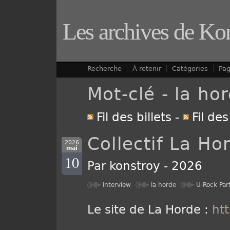
Les archives de Ko
Recherche
À retenir
Catégories
Pa
Mot-clé - la ho
Fil des billets
-
Fil de
Collectif La Ho
2026
mai
10
Par
konstroy
-
2026
interview
la horde
U-Rock Par
Le site de La Horde :
htt