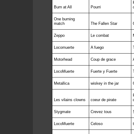
Burn at All
Pourri
One burning
match
The Fallen Star
Zeppo
Le combat
Locomuerte
A fuego
Motorhead
Coup de grace
LocoMuerte
Fuerte y Fuerte
Metallica
wiskey in the jar
Les vilains clowns
coeur de pirate
Stygmate
Crevez tous
LocoMuerte
Celoso