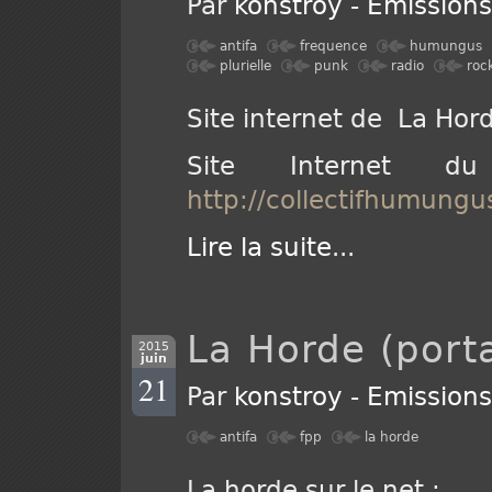
Par
konstroy
-
Emission
antifa
frequence
humungus
plurielle
punk
radio
roc
Site internet de La Hor
Site Internet du
http://collectifhumungus
Lire la suite
...
La Horde (porta
2015
juin
21
Par
konstroy
-
Emission
antifa
fpp
la horde
La horde sur le net :