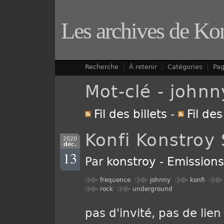
Les archives de Ko
Recherche
À retenir
Catégories
Pa
Mot-clé - johnn
Fil des billets
-
Fil de
Konfi Konstroy
2020
déc.
13
Par
konstroy
-
Emission
frequence
johnny
konfi
rock
underground
pas d'invité, pas de lien