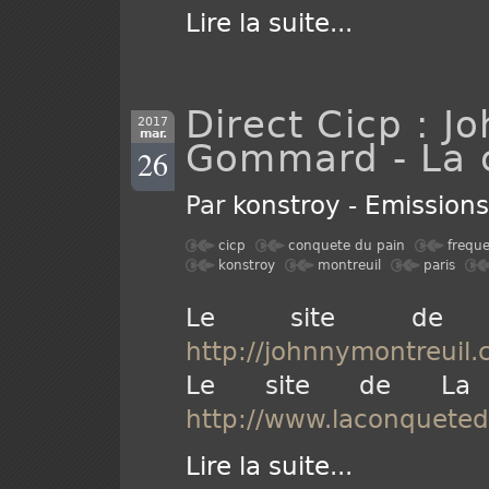
Lire la suite
...
Direct Cicp : J
2017
mar.
Gommard - La 
26
Par
konstroy
-
Emission
cicp
conquete du pain
frequ
konstroy
montreuil
paris
Le site de J
http://johnnymontreuil.
Le site de La
http://www.laconqueted
Lire la suite
...