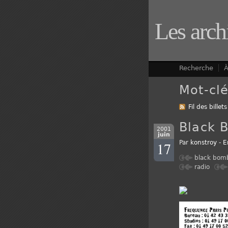
Les arch
Recherche
À
Mot-cl
Fil des billets
Black 
2001
juin
17
Par
konstroy
-
E
black bom
radio