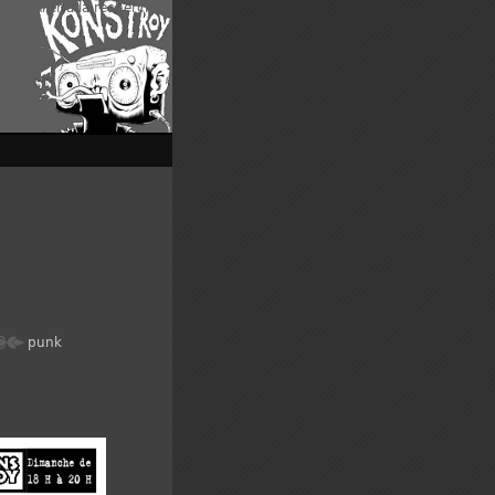
enu
|
Aller à la recherche
punk