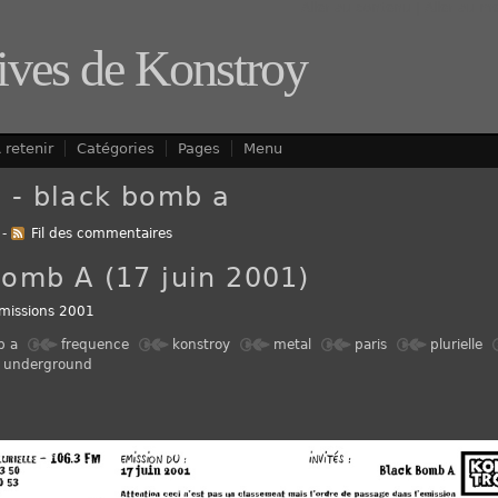
Aller au contenu
|
Aller au m
ives de Konstroy
 retenir
Catégories
Pages
Menu
é - black bomb a
-
Fil des commentaires
Bomb A (17 juin 2001)
missions 2001
b a
frequence
konstroy
metal
paris
plurielle
underground