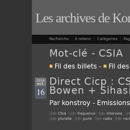
Les archives de Ko
Recherche
À retenir
Catégories
Pa
Mot-clé - CSIA
Fil des billets
-
Fil de
Direct Cicp : 
2016
oct.
Bowen + Sihas
16
Par
konstroy
-
Emission
CSIA
frequence
interview
plurielle
punk
radio
roc