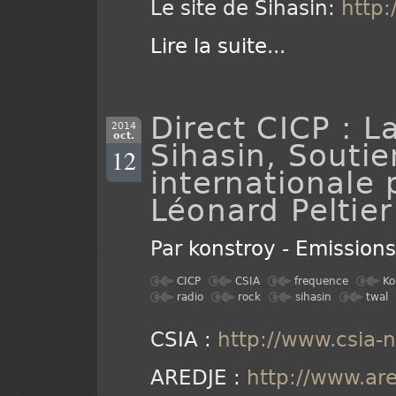
Le site de Sihasin:
http:
Lire la suite
...
Direct CICP : L
2014
oct.
Sihasin, Souti
12
internationale 
Léonard Peltier
Par
konstroy
-
Emission
CICP
CSIA
frequence
Ko
radio
rock
sihasin
twal
CSIA :
http://www.csia-n
AREDJE :
http://www.are