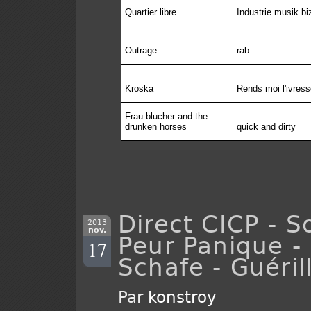
Quartier libre
Industrie musik b
Outrage
rab
Kroska
Rends moi l'ivress
Frau blucher and the
drunken horses
quick and dirty
Direct CICP - S
2013
nov.
Peur Panique -
17
Schafe - Guéril
Par
konstroy