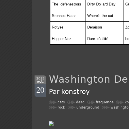
The
defenestrors
Dirty Dollard Day
Gu
Sronnoc Haras
Where's the cat
Rotyes
Déraison
Zo
Hopper Noz
Dure
réallité
br
Washington De
2013
oct.
20
Par
konstroy
cats
dead
frequence
ko
rock
underground
washingto