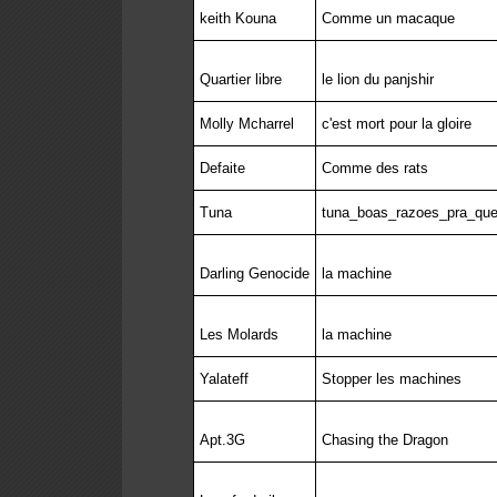
keith Kouna
Comme un macaque
Quartier libre
le lion du panjshir
Molly Mcharrel
c'est mort pour la gloire
Defaite
Comme des rats
Tuna
tuna_boas_razoes_pra_que
Darling Genocide
la machine
Les Molards
la machine
Yalateff
Stopper les machines
Apt.3G
Chasing the Dragon