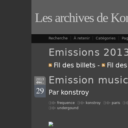
Les archives de Ko
Recherche
À retenir
Catégories
Pa
Emissions 201
Fil des billets
-
Fil de
Emission music
2013
déc.
29
Par
konstroy
frequence
konstroy
paris
undergound