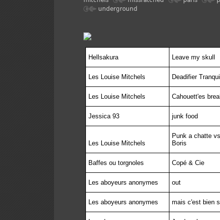
mitchels
missratched
paris
p
underground
Hellsakura
Leave my skull
Les Louise Mitchels
Deadifier Tranqui
Les Louise Mitchels
Cahouett'es bre
Jessica 93
junk food
Punk a chatte vs
Les Louise Mitchels
Boris
Baffes ou torgnoles
Copé & Cie
Les aboyeurs anonymes
out
Les aboyeurs anonymes
mais c'est bien s