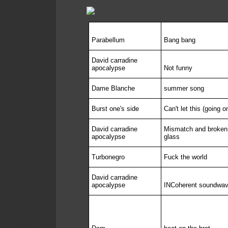
Parabellum
Bang bang
David carradine
apocalypse
Not funny
Dame Blanche
summer song
Burst one's side
Can't let this (going o
David carradine
Mismatch and broken
apocalypse
glass
Turbonegro
Fuck the world
David carradine
apocalypse
INCoherent soundwa