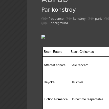
Par
konstroy
frequence
konstroy
paris
underground
Brain
Eaters
Black Christmas
Attentat sonore
Sale rencard
Heyoka
Heuchler
Fiction Romance
Un homme respectable