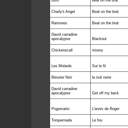
Dom
beat on the brat
Charly's Angel
Beat on the brat
Ramones
Beat on the brat
David carradine
apocalypse
Blackout
Chickenscall
misery
Les Molards
Sur le fil
Bérurier Noir
la nuit noire
David carradine
apocalypse
Get off my back
Pogomarto
L'anniv de Roger
Torquemada
Le fou