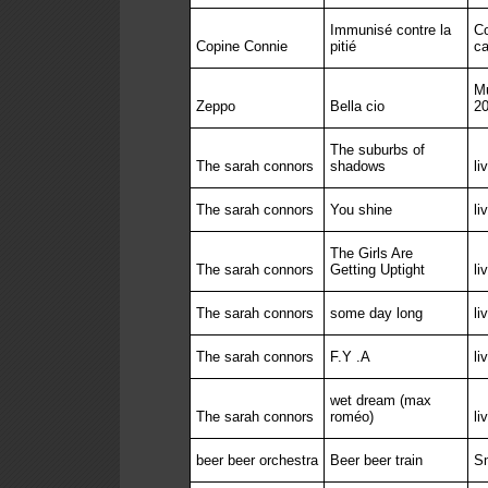
Immunisé contre la
Co
Copine Connie
pitié
ca
Mu
Zeppo
Bella cio
20
The suburbs of
The sarah connors
shadows
li
The sarah connors
You shine
li
The Girls Are
The sarah connors
Getting Uptight
li
The sarah connors
some day long
li
The sarah connors
F.Y .A
li
wet dream (max
The sarah connors
roméo)
li
beer beer orchestra
Beer beer train
Sm