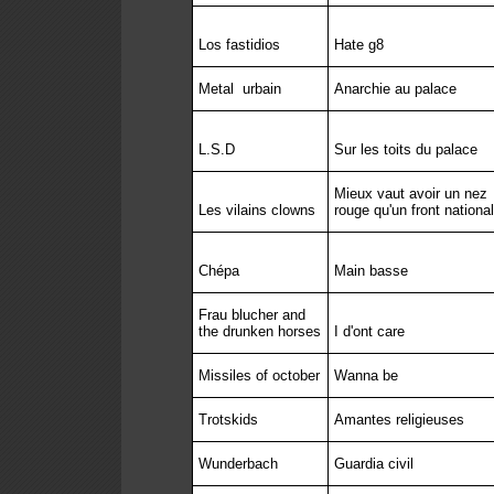
Los fastidios
Hate g8
Metal
urbain
Anarchie au palace
L.S.D
Sur les toits du palace
Mieux vaut avoir un nez
Les vilains clowns
rouge qu'un front national
Chépa
Main basse
Frau blucher and
the drunken horses
I d'ont care
Missiles of october
Wanna be
Trotskids
Amantes religieuses
Wunderbach
Guardia civil