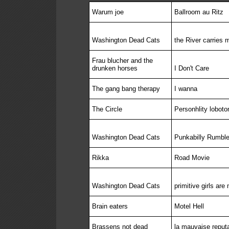
Warum joe
Ballroom au Ritz
Washington Dead Cats
the River carries 
Frau blucher and the
drunken horses
I Don't Care
The gang bang therapy
I wanna
The Circle
Personhlity lobot
Washington Dead Cats
Punkabilly Rumbl
Rikka
Road Movie
Washington Dead Cats
primitive girls are
Brain eaters
Motel Hell
Brassens not dead
la mauvaise reputa