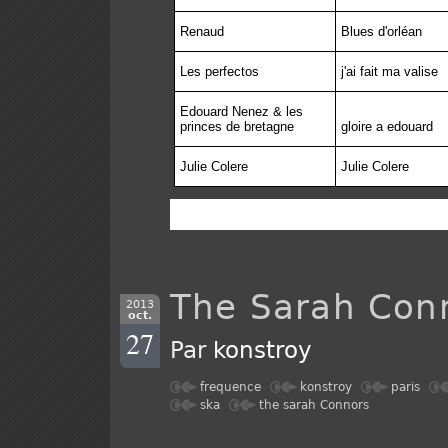
Renaud
Blues d'orléan
Les perfectos
j'ai fait ma valise
Edouard Nenez & les
princes de bretagne
gloire a edouard
Julie Colere
Julie Colere
The Sarah Con
2013
oct.
27
Par
konstroy
frequence
konstroy
paris
ska
the sarah Connors