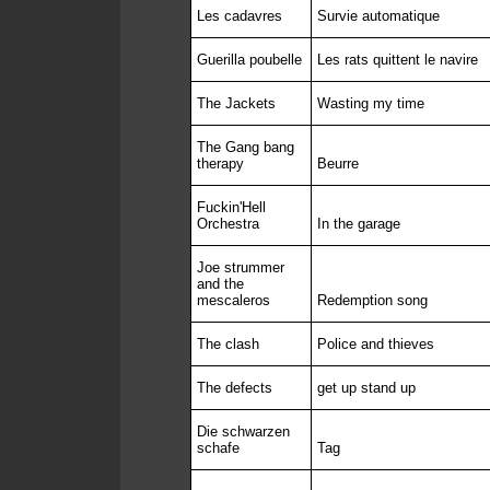
Les cadavres
Survie automatique
Guerilla poubelle
Les rats quittent le navire
The Jackets
Wasting my time
The Gang bang
therapy
Beurre
Fuckin'Hell
Orchestra
In the garage
Joe strummer
and the
mescaleros
Redemption song
The clash
Police and thieves
The defects
get up stand up
Die schwarzen
schafe
Tag