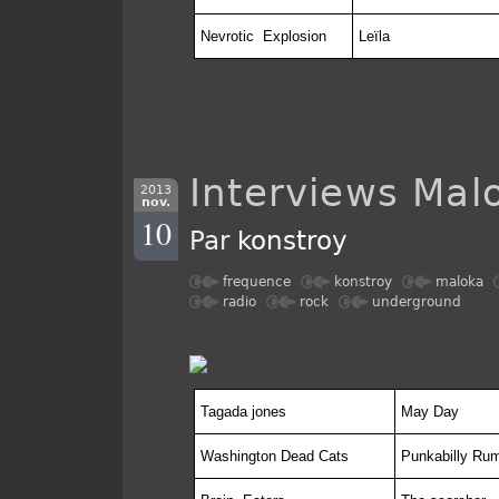
Nevrotic
Explosion
Leïla
Interviews Mal
2013
nov.
10
Par
konstroy
frequence
konstroy
maloka
radio
rock
underground
Tagada jones
May Day
Washington Dead Cats
Punkabilly Ru