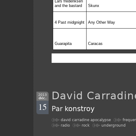
Lars frederiksen
and the bastard
Skunx
4 Past midgnight
Any Other Way
Guarapita
Caracas
David Carradin
2013
déc.
15
Par
konstroy
david carradine apocalypse
freque
radio
rock
underground