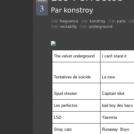
3
Par
konstroy
frequence
konstroy
paris
rockabilly
underground
The velvet underground
I can't stand it
Tentatives de suicide
La rose
Spud shooter
Capitain idiot
Les perfectos
bad boy des bacs 
LSD
Yasmina
Stray cats
Runaway
Boys