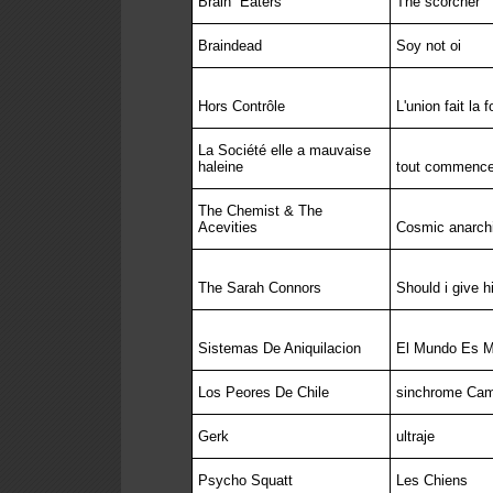
Brain
Eaters
The scorcher
Braindead
Soy not oi
Hors Contrôle
L'union fait la f
La Société elle a mauvaise
haleine
tout commence 
The Chemist & The
Acevities
Cosmic anarch
The Sarah Connors
Should i give h
Sistemas De Aniquilacion
El Mundo Es Mi
Los Peores De Chile
sinchrome Ca
Gerk
ultraje
Psycho Squatt
Les Chiens