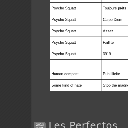
Psycho Squatt
Toujours prêts
Psycho Squatt
Carpe Diem
Psycho Squatt
Assez
Psycho Squatt
Faillite
Psycho Squatt
3919
Human compost
Pub illicite
Some kind of hate
Stop the madn
Les Perfectos
2013
nov.