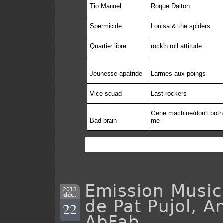
Tio Manuel
Roque Dalton
Spermicide
Louisa & the spiders
Quartier libre
rock'n roll attitude
Jeunesse apatride
Larmes aux poings
Vice squad
Last rockers
Gene machine/don't both
Bad brain
me
Emission Music
2013
déc.
de Pat Pujol, A
22
AbFab