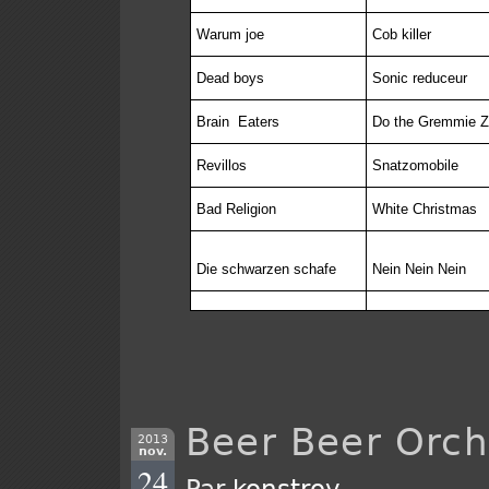
Warum joe
Cob killer
Dead boys
Sonic reduceur
Brain
Eaters
Do the Gremmie 
Revillos
Snatzomobile
Bad Religion
White Christmas
Die schwarzen schafe
Nein Nein Nein
Beer Beer Orch
2013
nov.
24