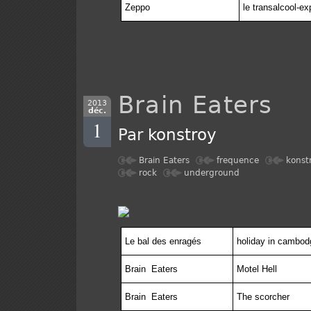
Zeppo
le transalcool-ex
Brain Eaters
2013
déc.
1
Par
konstroy
Brain Eaters
frequence
konst
rock
underground
Le bal des enragés
holiday in cambod
Brain
Eaters
Motel Hell
Brain
Eaters
The scorcher