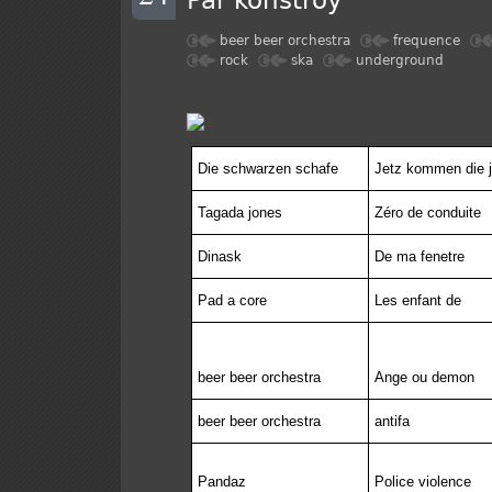
Par
konstroy
beer beer orchestra
frequence
rock
ska
underground
Die schwarzen schafe
Jetz kommen die j
Tagada jones
Zéro de conduite
Dinask
De ma fenetre
Pad a core
Les enfant de
beer beer orchestra
Ange ou demon
beer beer orchestra
antifa
Pandaz
Police violence