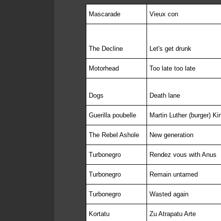
Mascarade
Vieux con
The Decline
Let's get drunk
Motorhead
Too late too late
Dogs
Death lane
Guerilla poubelle
Martin Luther (burger) Ki
The Rebel Ashole
New generation
Turbonegro
Rendez vous with Anus
Turbonegro
Remain untamed
Turbonegro
Wasted again
Kortatu
Zu Atrapatu Arte