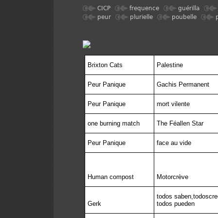
CICP
frequence
guérilla
peur
plurielle
poubelle
Brixton Cats
Palestine
Peur Panique
Gachis Permanent
Peur Panique
mort vilente
one burning match
The Féallen Star
Peur Panique
face au vide
Human compost
Motorcrève
todos saben,todoscre
Gerk
todos pueden