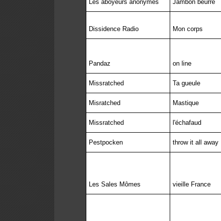
Les aboyeurs anonymes
Jambon beurre
Dissidence Radio
Mon corps
Pandaz
on line
Missratched
Ta gueule
Misratched
Mastique
Missratched
l'échafaud
Pestpocken
throw it all away
Les Sales Mômes
vieille France