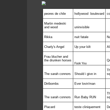
peores de chile
hollywood
boulevard
co
Martin medeski
and wood
uninvisible
Rikka
nuit fatale
Nu
Charly's Angel
Up your kilt
Al
Frau blucher and
the drunken horses
Qu
Fask You
Th
The sarah connors
Should i give in
sq
Dirtbombs
Ever lovin'man
Th
The sarah connors
Run Baby RUN
sq
Placard
teste cliniquement
D