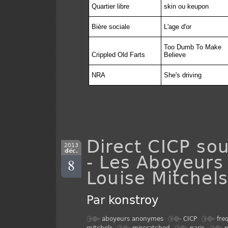
Quartier libre
skin ou keupon
Bière sociale
L'age d'or
Too Dumb To Make
Crippled Old Farts
Believe
NRA
She's driving
Direct CICP so
2013
déc.
- Les Aboyeurs
8
Louise Mitchel
Par
konstroy
aboyeurs anonymes
CICP
fre