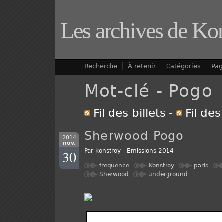
Les archives de Ko
Recherche
À retenir
Catégories
Pa
Mot-clé - Pogo
Fil des billets
-
Fil de
Sherwood Pogo
2014
nov.
30
Par
konstroy
-
Emissions 2014
frequence
Konstroy
paris
Sherwood
underground