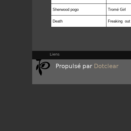
Sherwood pogo
Tromé Girl
Death
Freaking
out
Liens
Propulsé par
Dotclear