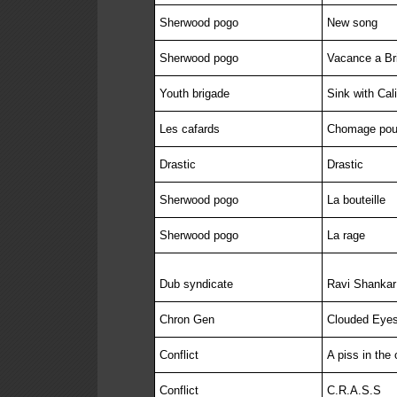
Sherwood pogo
New song
Sherwood pogo
Vacance a Bri
Youth brigade
Sink with Cali
Les cafards
Chomage pou
Drastic
Drastic
Sherwood pogo
La bouteille
Sherwood pogo
La rage
Dub syndicate
Ravi Shankar
Chron Gen
Clouded Eye
Conflict
A piss in the
Conflict
C.R.A.S.S