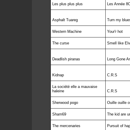
Les plus plus plus
Les Année 8
Asphalt Tuareg
Turn my blue
Western Machine
Your'r hot
The curse
Smell like Elv
Deadlish piranas
Long Gone A
Kidnap
C.R.S
La société elle a mauvaise
haleine
C.R.S
Sherwood pogo
Ouille ouille o
Sham69
The kid are u
The mercenaries
Pursuit of ha