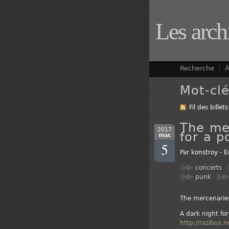
Les arch
Recherche
À
Mot-clé
Fil des billets
The me
2017
for a p
mar.
5
Par
konstroy
-
E
concerts
punk
The mercenarie
A dark night for
http://razibus.