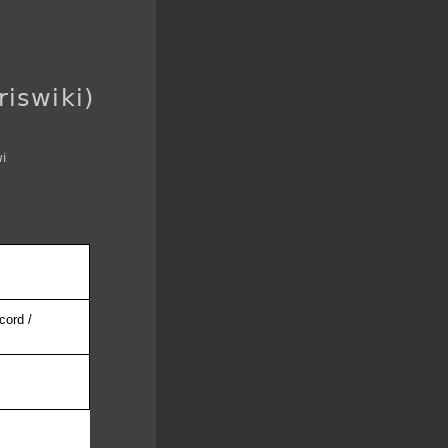
riswiki)
wi
cord /