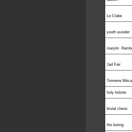
Le Crabe
youth avoider
marylin
Ramb
Jad Fair
Tonnerre Méca
holy holster
brutal cheris
the boring