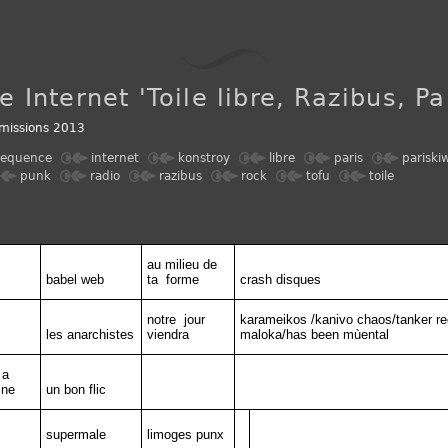
e Internet 'Toile libre, Razibus, Pa
missions 2013
requence
internet
konstroy
libre
paris
pariski
punk
radio
razibus
rock
tofu
toile
au milieu de
babel web
ta
forme
crash disques
notre
jour
karameikos /kanivo chaos/tanker re
les anarchistes
viendra
maloka/has been mùental
 a
ine
un bon flic
supermale
limoges punx