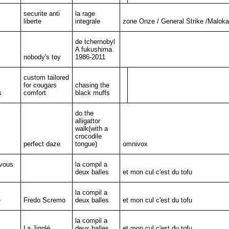
securite anti
la rage
liberte
integrale
zone Onze / General Strike /Maloka
de tchernobyl
A fukushima
nobody's toy
1986-2011
custom tailored
for cougars
chasing the
s
comfort
black muffs
do the
alligattor
walk(with a
crocodile
perfect daze
tongue)
omnivox
 vous
la compil a
deux balles
et mon cul c'est du tofu
la compil a
e
Fredo Scremo
deux balles
et mon cul c'est du tofu
la compil a
La Jinglé
deux balles
et mon cul c'est du tofu