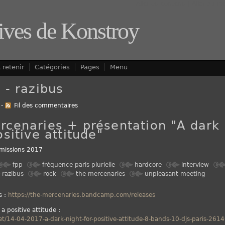
Aller au contenu
|
Aller au m
ives de Konstroy
 retenir
Catégories
Pages
Menu
 - razibus
-
Fil des commentaires
rcenaries + présentation "A dark 
ositive attitude"
missions 2017
fpp
fréquence paris plurielle
hardcore
interview
razibus
rock
the mercenaries
unpleasant meeting
s :
https://the-mercenaries.bandcamp.com/releases
 a positive attitude :
net/14-04-2017-a-dark-night-for-positive-attitude-8-bands-10-djs-paris-261