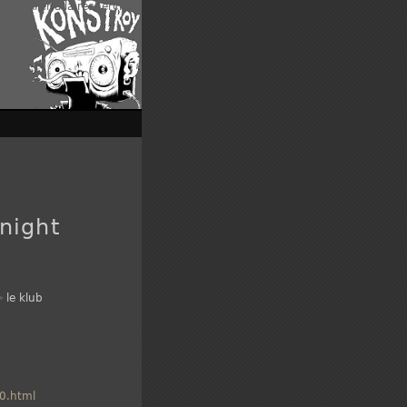
enu
|
Aller à la recherche
night
le klub
40.html