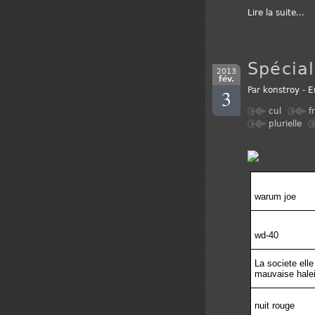
Lire la suite
...
Spécial
2013
fév.
3
Par
konstroy
-
E
cul
f
plurielle
warum joe
wd-40
La societe elle
mauvaise hale
nuit rouge