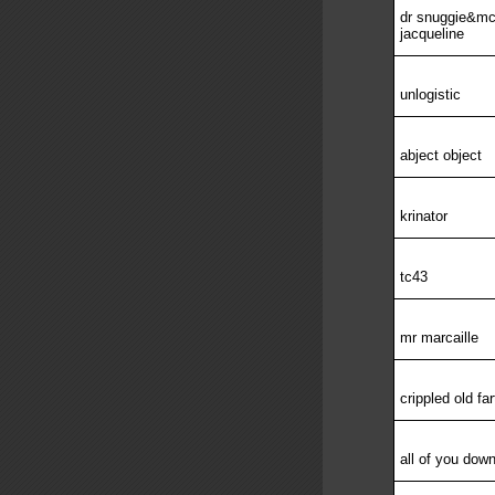
dr snuggie&m
jacqueline
unlogistic
abject object
krinator
tc43
mr marcaille
crippled old far
all of you dow