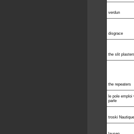
verdun
disgrace
the slit plaster
the repeaters
le pole emploi
parle
troski Nautiqu
lausen