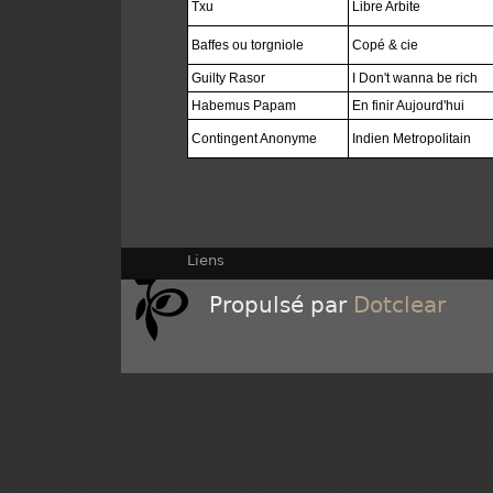
Txu
Libre Arbite
Baffes ou torgniole
Copé & cie
Guilty Rasor
I Don't wanna be rich
Habemus Papam
En finir Aujourd'hui
Contingent Anonyme
Indien Metropolitain
Liens
Propulsé par
Dotclear