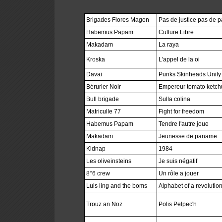
Brigades Flores Magon
Pas de justice pas de p
Habemus Papam
Culture Libre
Makadam
La raya
Kroska
L'appel de la oi
Davai
Punks Skinheads Unity
Bérurier Noir
Empereur tomato ketch
Bull brigade
Sulla colina
Matriculle 77
Fight for freedom
Habemus Papam
Tendre l'autre joue
Makadam
Jeunesse de paname
Kidnap
1984
Les oliveinsteins
Je suis négatif
8°6 crew
Un rôle a jouer
Luis ling and the boms
Alphabet of a revolution
Trouz an Noz
Polis Pelpec'h