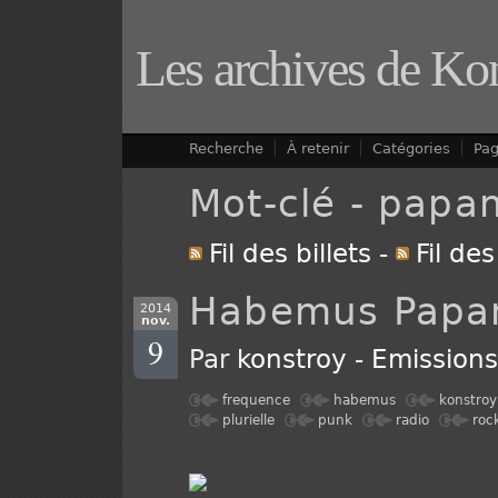
Les archives de Ko
Recherche
À retenir
Catégories
Pa
Mot-clé - papa
Fil des billets
-
Fil de
Habemus Pap
2014
nov.
9
Par
konstroy
-
Emission
frequence
habemus
konstroy
plurielle
punk
radio
roc