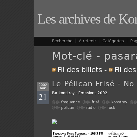
Les archives de Ko
Recherche
À retenir
Catégories
Pa
Mot-clé - pasa
Fil des billets
-
Fil de
Le Pélican Frisé - No
2002
avr.
21
Par
konstroy
-
Emissions 2002
frequence
frisé
konstroy
pélican
radio
rock