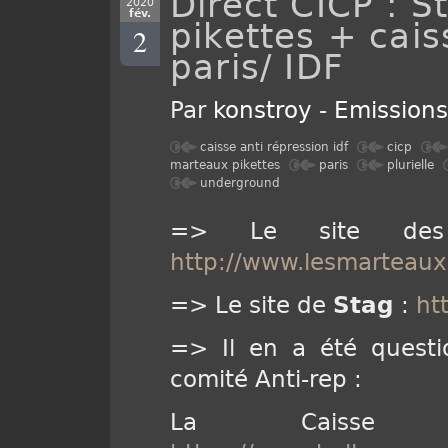
Direct CICP : 
2020
fév.
pikettes + cais
2
paris/ IDF
Par
konstroy
-
Emission
caisse anti répression idf
cicp
marteaux pikettes
paris
plurielle
underground
=> Le site d
http://www.lesmarteaux
=> Le site de
Stag
:
ht
=> Il en a été questi
comité Anti-rep :
La Caisse