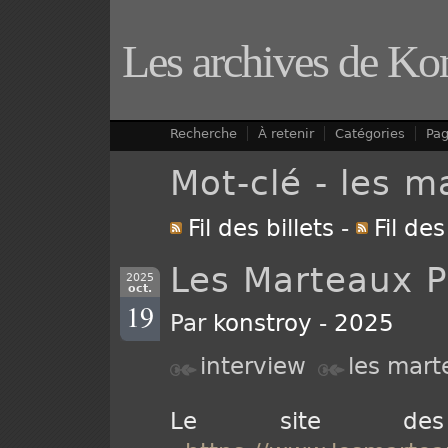
Les archives de Ko
Recherche
À retenir
Catégories
Pa
Mot-clé - les m
Fil des billets
-
Fil de
Les Marteaux P
2025
oct.
19
Par
konstroy
-
2025
interview
les mart
Le site des 