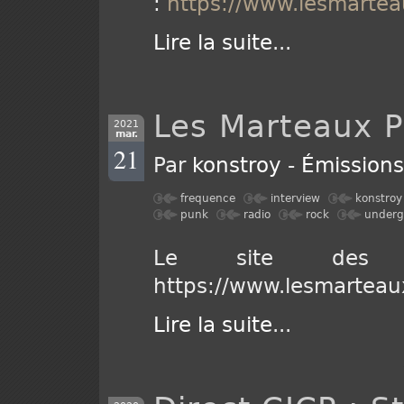
:
https://www.lesmartea
Lire la suite
...
Les Marteaux P
2021
mar.
21
Par
konstroy
-
Émission
frequence
interview
konstroy
punk
radio
rock
underg
Le site des M
https://www.lesmarteau
Lire la suite
...