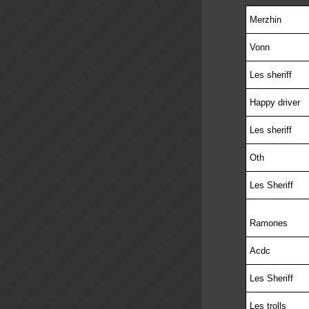
Merzhin
Vonn
Les sheriff
Happy driver
Les sheriff
Oth
Les Sheriff
Ramones
Acdc
Les Sheriff
Les trolls