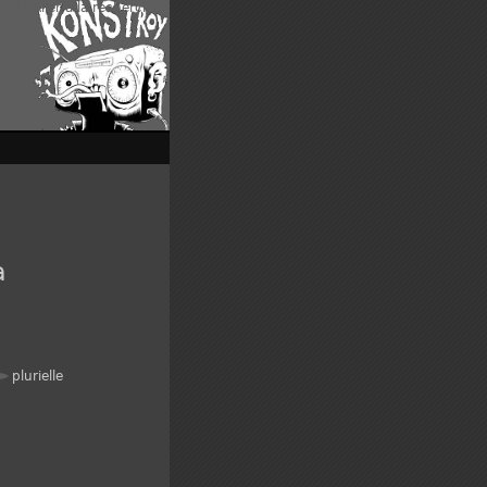
enu
|
Aller à la recherche
a
plurielle