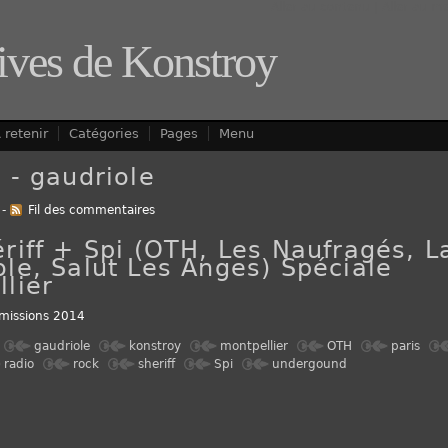
Aller au contenu
|
Aller au m
ives de Konstroy
 retenir
Catégories
Pages
Menu
 - gaudriole
-
Fil des commentaires
riff + Spi (OTH, Les Naufragés, L
le, Salut Les Anges) Spéciale
lier
missions 2014
gaudriole
konstroy
montpellier
OTH
paris
radio
rock
sheriff
Spi
undergound