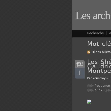
Les arch
Recherche
À
Mot-clé
Fil des billets
Les Shé
2014
Gaudrio
juin
Montpel
1
Par
konstroy
-
E
frequence
punk