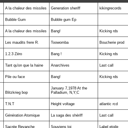
A la chaleur des missiles
Generation sheriff
kikingrecords
Bubble Gum
Bubble gum Ep
A la chaleur des missiles
Bang!
Kicking rds
Les maudits frere R.
Toowomba
Boucherie prod
1.2.3 Zéro
Bang !
Kicking rds
Tant qu'on que la haine
Anarchives
Last call
Pile ou face
Bang!
Kicking rds
January 7,1978 At the
Blitzkrieg bop
Palladium, N,Y;C
T.N.T
Height voltage
atlantic rcd
Génération Atomique
La saga des shériff
Last call
Sacrée Revanche
Souviens toi
Label etoile