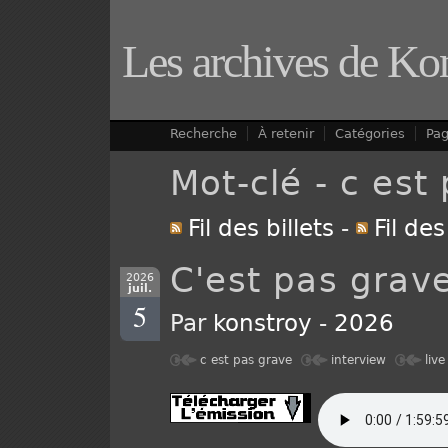
Les archives de Ko
Recherche
À retenir
Catégories
Pa
Mot-clé - c est
Fil des billets
-
Fil de
C'est pas grave
2026
juil.
5
Par
konstroy
-
2026
c est pas grave
interview
live