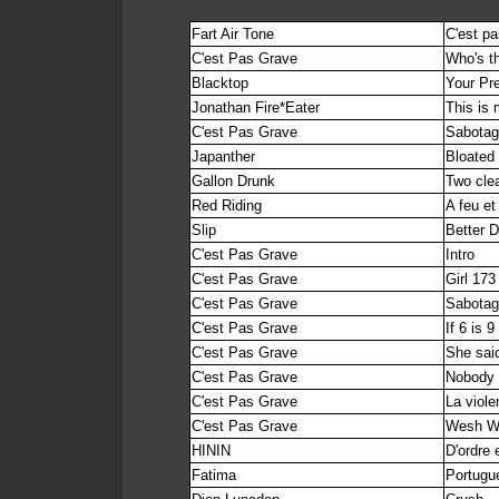
Fart Air Tone
C'est pa
C'est Pas Grave
Who's t
Blacktop
Your Pr
Jonathan Fire*Eater
This is
C'est Pas Grave
Sabota
Japanther
Bloated
Gallon Drunk
Two cle
Red Riding
A feu et
Slip
Better 
C'est Pas Grave
Intro
C'est Pas Grave
Girl 173
C'est Pas Grave
Sabota
C'est Pas Grave
If 6 is 9
C'est Pas Grave
She sai
C'est Pas Grave
Nobody 
C'est Pas Grave
La viole
C'est Pas Grave
Wesh W
HININ
D'ordre 
Fatima
Portugu