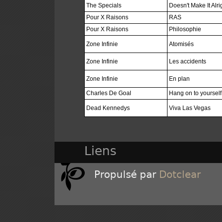
The Specials
Doesn't Make It Alri
Pour X Raisons
RAS
Pour X Raisons
Philosophie
Zone Infinie
Atomisés
Zone Infinie
Les accidents
Zone Infinie
En plan
Charles De Goal
Hang on to yourself
Dead Kennedys
Viva Las Vegas
Liens
Propulsé par
Dotclear