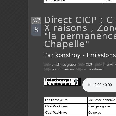
Dion Lunadon
Crush
Direct CICP : C
2023
janv.
X raisons , Zon
8
"la permanence
Chapelle"
Par
konstroy
-
Emission
c est pas grave
CICP
intervie
pour x raisons
zone infinie
Les Fossoyeurs
Vieillesse ennemie
C'est Pas Grave
C'est pas grave
C'est Pas Grave
Go go go