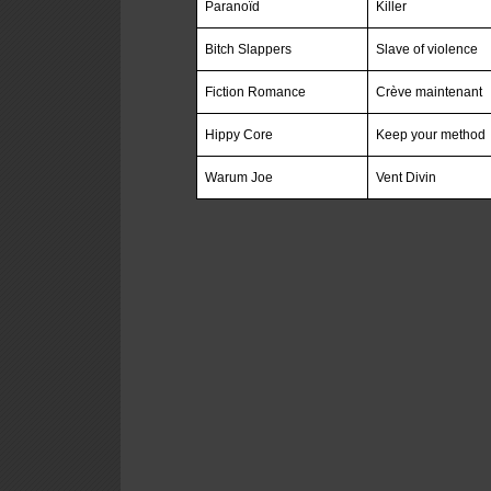
Paranoïd
Killer
Bitch Slappers
Slave of violence
Fiction Romance
Crève maintenant
Hippy Core
Keep your method
Warum Joe
Vent Divin