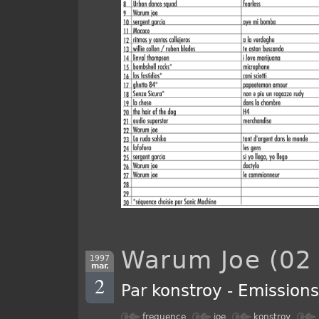
Warum Joe (02
1997
mar.
2
Par
konstroy
-
Emission
frequence
joe
konstroy