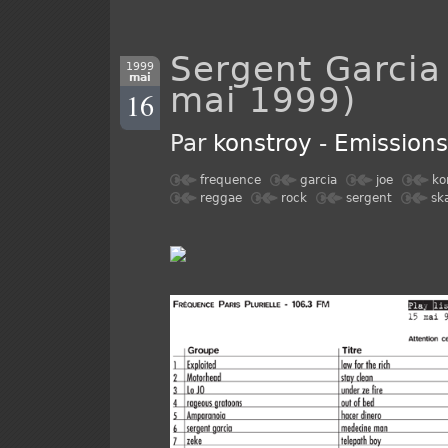
Sergent Garcia
1999
mai
mai 1999)
16
Par
konstroy
-
Emission
frequence
garcia
joe
ko
reggae
rock
sergent
sk