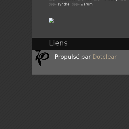
synthe
warum
Liens
Propulsé par
Dotclear