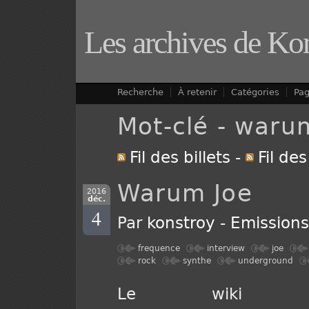
Les archives de Ko
Recherche
À retenir
Catégories
Pa
Mot-clé - waru
Fil des billets
-
Fil de
Warum Joe
2016
déc.
4
Par
konstroy
-
Emission
frequence
interview
joe
rock
synthe
underground
Le wiki 