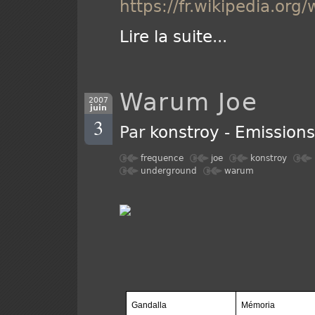
https://fr.wikipedia.org
Lire la suite
...
Warum Joe
2007
juin
3
Par
konstroy
-
Emission
frequence
joe
konstroy
underground
warum
Gandalla
Mémoria