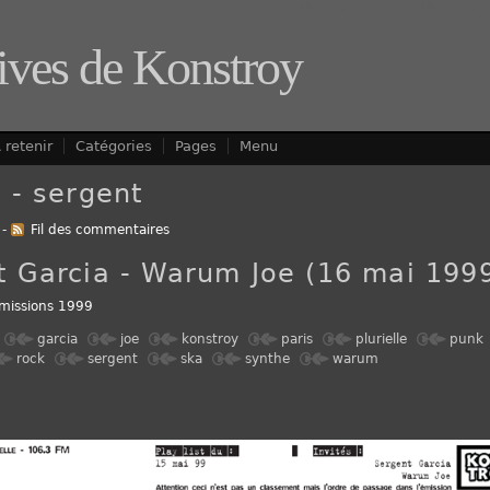
Aller au contenu
|
Aller au m
ives de Konstroy
 retenir
Catégories
Pages
Menu
 - sergent
-
Fil des commentaires
t Garcia - Warum Joe (16 mai 199
missions 1999
garcia
joe
konstroy
paris
plurielle
punk
rock
sergent
ska
synthe
warum