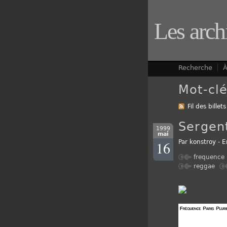
Les arch
Recherche
À
Mot-clé
Fil des billets
Sergen
1999
mai
16
Par
konstroy
-
E
frequence
reggae