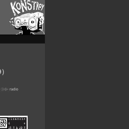
enu
|
Aller à la recherche
9)
radio