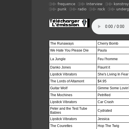
frequence
Interview
konstroy
punk
radio
rock
underg
The Runaways
Cherry Bomb
We Hate You Please Die
Paula
La Jungle
Feu l'homme
Danko Jones
Flaunt it
Lipstick Vibrators
She's Living In Fear
The Lords of Altamont
$4.95
Guitar Wolf
Gimme Some Lovin
The Mochines
Petrified
Lipstick Vibrators
Car Crash
Peter and the Test Tube
Cydrated
Babies
Lipstick Vibrators
Jessica
The Courettes
Hop The Twig