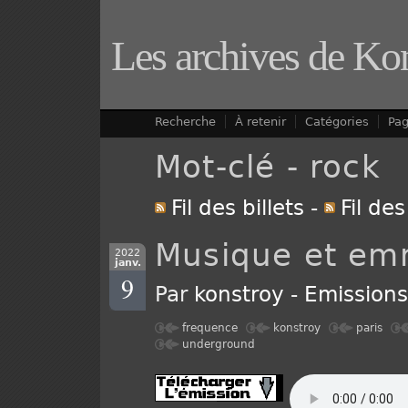
Les archives de Ko
Recherche
À retenir
Catégories
Pa
Mot-clé - rock
Fil des billets
-
Fil de
Musique et e
2022
janv.
9
Par
konstroy
-
Emission
frequence
konstroy
paris
underground