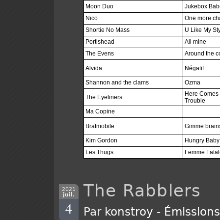
Moon Duo
Jukebox Bab
Nico
One more ch
Shortie No Mass
U Like My St
Portishead
All mine
The Evens
Around the c
Alvida
Négatif
Shannon and the clams
Ozma
Here Comes
The Eyeliners
Trouble
Ma Copine
Bratmobile
Gimme brain
Kim Gordon
Hungry Baby
Les Thugs
Femme Fatal
The Rabblers
2021
juil.
4
Par
konstroy
-
Émission