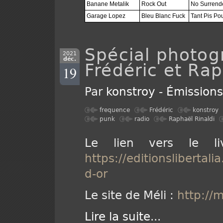
Banane Metalik
Rock Out
No Surrend
Garage Lopez
Bleu Blanc Fuck
Tant Pis Pou
Spécial photogr
2021
déc.
Frédéric et Rap
19
Par
konstroy
-
Émission
frequence
Frédéric
konstroy
punk
radio
Raphaël Rinaldi
Le lien vers le li
https://editionslibertal
d-or
Le site de Méli :
http://
Lire la suite
...