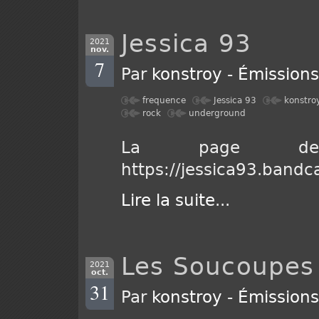
Jessica 93
2021
nov.
7
Par
konstroy
-
Émission
frequence
Jessica 93
konstro
rock
underground
La page d
https://jessica93.band
Lire la suite
...
Les Soucoupes 
2021
oct.
31
Par
konstroy
-
Émission