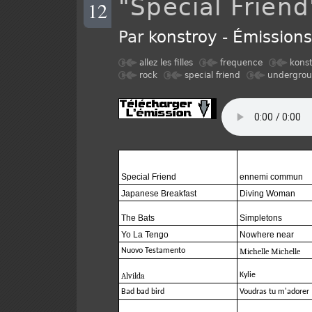
"Special Friend
12
Par
konstroy
-
Émission
allez les filles
frequence
kons
rock
special friend
undergro
Special Friend
ennemi commun
Japanese Breakfast
Diving Woman
The Bats
Simpletons
Yo La Tengo
Nowhere near
Nuovo Testamento
Michelle Michelle
Alvilda
Kylie
Bad bad bird
Voudras tu m'adorer