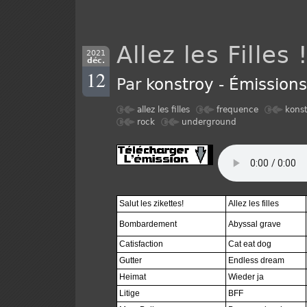
Allez les Filles 
2021
déc.
12
Par
konstroy
-
Émission
allez les filles
frequence
kons
rock
underground
Salut les zikettes!
Allez les filles
Bombardement
Abyssal grave
Catisfaction
Cat eat dog
Gutter
Endless dream
Heimat
Wieder ja
Litige
BFF