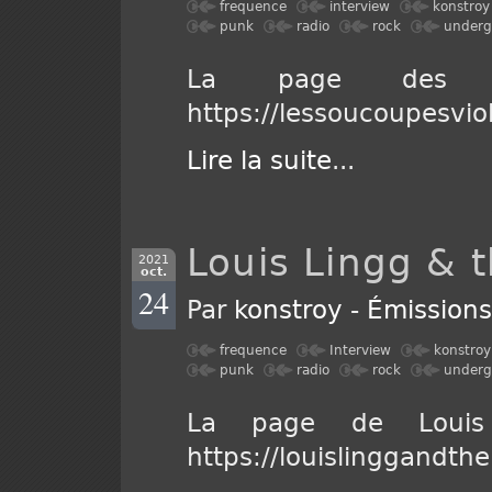
frequence
interview
konstroy
punk
radio
rock
underg
La page des so
https://lessoucoupesvi
Lire la suite
...
Louis Lingg & 
2021
oct.
24
Par
konstroy
-
Émission
frequence
Interview
konstroy
punk
radio
rock
underg
La page de Loui
https://louislinggand