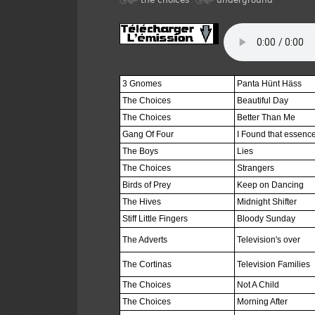
the choices
underground
3 Gnomes
Panta Hünt Häss
The Choices
Beautiful Day
The Choices
Better Than Me
Gang Of Four
I Found that essence
The Boys
Lies
The Choices
Strangers
Birds of Prey
Keep on Dancing
The Hives
Midnight Shifter
Stiff Little Fingers
Bloody Sunday
The Adverts
Television's over
The Cortinas
Television Families
The Choices
Not A Child
The Choices
Morning After