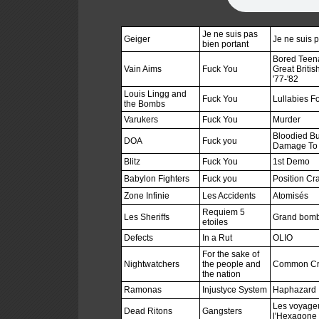
Je ne suis pas
Geiger
Je ne suis p
bien portant
Bored Teena
Vain Aims
Fuck You
Great Britis
'77-'82
Louis Lingg and
Fuck You
Lullabies F
the Bombs
Varukers
Fuck You
Murder
Bloodied B
DOA
Fuck you
Damage To 
Blitz
Fuck You
1st Demo
Babylon Fighters
Fuck you
Position Cr
Zone Infinie
Les Accidents
Atomisés
Requiem 5
Les Sheriffs
Grand bomb
etoiles
Defects
In a Rut
OLIO
For the sake of
Nightwatchers
the people and
Common Cr
the nation
Ramonas
Injustyce System
Haphazard
Les voyageu
Dead Ritons
Gangsters
l'Hexagone 