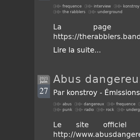
frequence
interview
konstroy
the rabblers
underground
La page d
https://therabblers.ba
Lire la suite
...
Abus dangereu
2021
juin
27
Par
konstroy
-
Émission
abus
dangereux
frequence
punk
radio
rock
underg
Le site officie
http://www.abusdanger