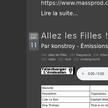
https://www.massprod.c
Lire la suite
...
Allez les Filles
2021
juil.
11
Par
konstroy
-
Émission
allez les filles
frequence
inter
radio
rock
underground
Mazunte
Permethrin
Trajectories
Cate Le Bon
Daylight Matt
Irma Thomas
Time is on m