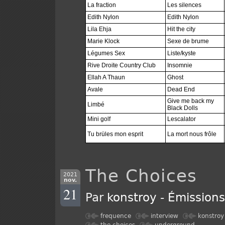
La fraction
Les silences
Edith Nylon
Edith Nylon
Lila Ehja
Hit the city
Marie Klock
Sexe de brume
Légumes Sex
Liste/kyste
Rive Droite Country Club
Insomnie
Ellah A Thaun
Ghost
Avale
Dead End
Give me back my
Limbé
Black Dolls
Mini golf
Lescalator
Tu brüles mon esprit
La mort nous frôle
The Choices
2021
nov.
21
Par
konstroy
-
Émission
frequence
interview
konstroy