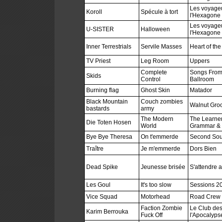
Les voyageu
Koroll
Spécule à tort
l'Hexagone 
Les voyageu
U-SISTER
Halloween
l'Hexagone 
Inner Terrestrials
Servile Masses
Heart of the
TV Priest
Leg Room
Uppers
Complete
Songs From
Skids
Control
Ballroom
Burning flag
Ghost Skin
Matador
Black Mountain
Couch zombies
Walnut Gro
bastards
army
The Modern
The Learner
Die Toten Hosen
World
Grammar & D
Bye Bye Theresa
On t'emmerde
Second Sou
Traître
Je m'emmerde
Dors Bien
Dead Spike
Jeunesse brisée
S'attendre a
Les Goul
It's too slow
Sessions 20
Vice Squad
Motorhead
Road Crew
Faction Zombie
Le Club des
Karim Berrouka
Fuck Off
l'Apocalyp