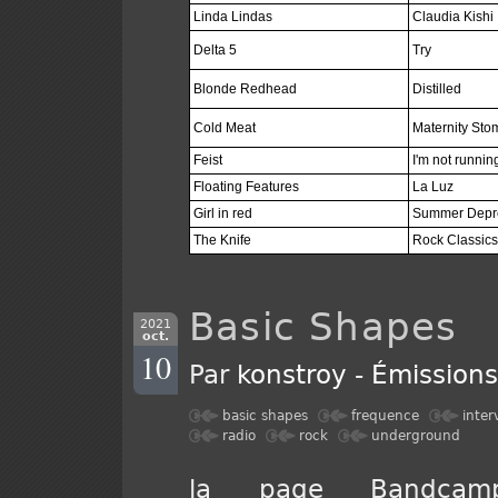
Linda Lindas
Claudia Kishi
Delta 5
Try
Blonde Redhead
Distilled
Cold Meat
Maternity Sto
Feist
I'm not runni
Floating Features
La Luz
Girl in red
Summer Depr
The Knife
Rock Classics
Basic Shapes
2021
oct.
10
Par
konstroy
-
Émission
basic shapes
frequence
inter
radio
rock
underground
la page Bandca