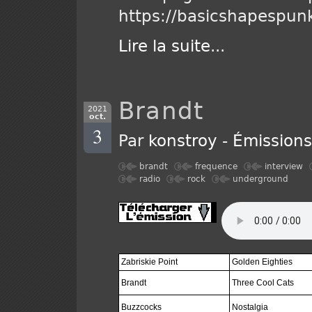
https://basicshapespu
Lire la suite
...
Brandt
2021
oct.
3
Par
konstroy
-
Émission
brandt
frequence
interview
radio
rock
underground
Zabriskie Point
Golden Eighties
Brandt
Three Cool Cats
Buzzcocks
Nostalgia