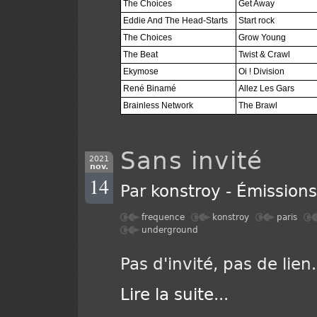
The Choices
Get Away
Eddie And The Head-Starts
Start rock
The Choices
Grow Young
The Beat
Twist & Crawl
Ekymose
Oi ! Division
René Binamé
Allez Les Gars
Brainless Network
The Brawl
Sans invité
2021
nov.
14
Par
konstroy
-
Émission
frequence
konstroy
paris
underground
Pas d'invité, pas de lien.
Lire la suite
...