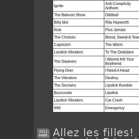
Anti-Complicity
Ignite
Anthem
The Baboon Show
Oddball
Billy Idol
Rita Hayworth
Kick
Plus Jamais
The Choices
Blood, Sweat & Tea
Capricörn
The Wörm
Lipstick Vibrators
To The Outsiders
I Wanna Kill Your
The Dwarves
Boyfriend
Flying Over
I Need A Head
The Vibrators
Destroy
The Sinclairs
Lipstick Rumble
Buzzcocks
Lipstick
Lipstick Vibrators
Car Crash
999
Emergency
Allez les filles
2021
sept.