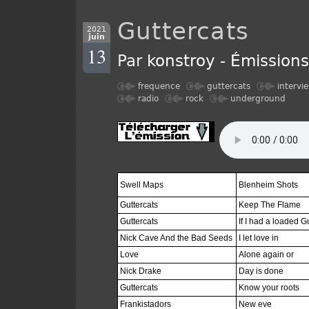
Guttercats
2021
juin
13
Par
konstroy
-
Émission
frequence
guttercats
intervi
radio
rock
underground
Swell Maps
Blenheim Shots
Guttercats
Keep The Flame
Guttercats
If I had a loaded 
Nick Cave And the Bad Seeds
I let love in
Love
Alone again or
Nick Drake
Day is done
Guttercats
Know your roots
Frankistadors
New eve