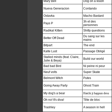
Mary Bell
Dog on a leash
Nueva Generacion
Contando
Ostavka
Macho Bastard
3h et des
Pays P
personnes
Radikal Kitten
Shitty questions
Du sang sur les
Better Off Dead
mains
Bitpart
The end
Kalte Lust
Passage Obligé
Stalled minds (feat. Claire,
Build our world
Julie & Beya)
Bad bad Bird
Ni peine ni peur
Neuf volts
Super Skate
Belmont Witch
Putes
Going Away Party
Ghost Train
My dog's a bear
Hatchi ji happun desu
Oh no! It's diva!
Tête de bloc
Trashley
A season in hell