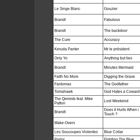
Le Singe Blanc
Gouzier
Brandt
Fabulous
Brandt
The backdoor
The Cure
Accuracy
Keruda Panter
Mr le président
Only Yo
Anything but lies
Brandt
Minutes Mermaid
Faith No More
Digging the Grave
Fantomas
The Godfather
Tomahawk
God Hates a Coward
The Qemists feat. Mike
Lost Weekend
Patton
Does it Hurts When i
Brandt
Touch ?
Make-Overs
Les Soucoupes Violentes
Blue Collar
Parlor
Fighting The Blue