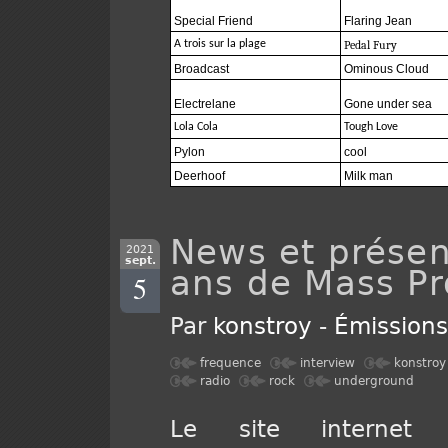
Special Friend
Flaring Jean
A trois sur la plage
Pedal Fury
Broadcast
Ominous Cloud
Electrelane
Gone under sea
Lola Cola
Tough Love
Pylon
cool
Deerhoof
Milk man
News et présen
2021
sept.
ans de Mass Pr
5
Par
konstroy
-
Émission
frequence
interview
konstroy
radio
rock
underground
Le site internet