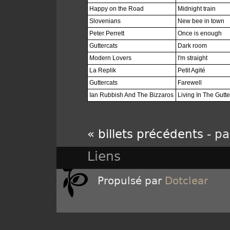
Happy on the Road
Midnight train
Slovenians
New bee in town
Peter Perrett
Once is enough
Guttercats
Dark room
Modern Lovers
I'm straight
La Replik
Petit Agité
Guttercats
Farewell
Ian Rubbish And The Bizzaros
Living In The Gutte
« billets précédents
- pa
Liens
Propulsé par
Dotclear