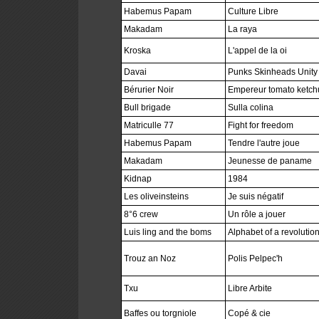
Habemus Papam
Culture Libre
Makadam
La raya
Kroska
L'appel de la oi
Davai
Punks Skinheads Unity
Bérurier Noir
Empereur tomato ketch
Bull brigade
Sulla colina
Matriculle 77
Fight for freedom
Habemus Papam
Tendre l'autre joue
Makadam
Jeunesse de paname
Kidnap
1984
Les oliveinsteins
Je suis négatif
8°6 crew
Un rôle a jouer
Luis ling and the boms
Alphabet of a revolution
Trouz an Noz
Polis Pelpec'h
Txu
Libre Arbite
Baffes ou torgniole
Copé & cie