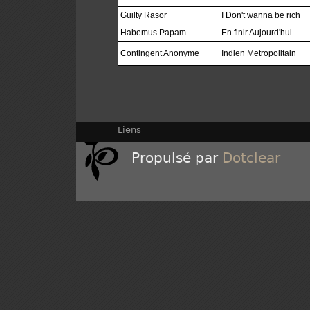
Guilty Rasor
I Don't wanna be rich
Habemus Papam
En finir Aujourd'hui
Contingent Anonyme
Indien Metropolitain
Liens
Propulsé par
Dotclear