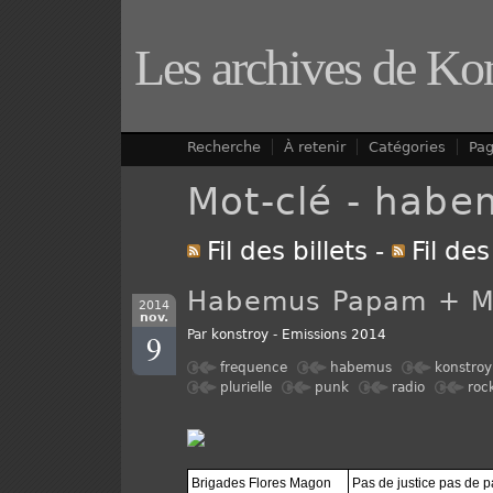
Les archives de Ko
Recherche
À retenir
Catégories
Pa
Mot-clé - habe
Fil des billets
-
Fil de
Habemus Papam + 
2014
nov.
9
Par
konstroy
-
Emissions 2014
frequence
habemus
konstroy
plurielle
punk
radio
roc
Brigades Flores Magon
Pas de justice pas de p