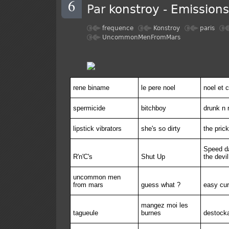
6
Par
konstroy
-
Emission
frequence
Konstroy
paris
UncommonMenFromMars
rene biname
le pere noel
noel et 
spermicide
bitchboy
drunk n r
lipstick vibrators
she's so dirty
the prick
Speed da
R'n'C's
Shut Up
the devil
uncommon men
from mars
guess what ?
easy cu
mangez moi les
tagueule
burnes
destock