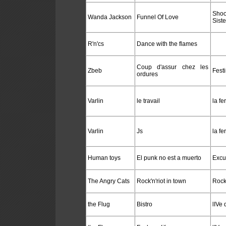
Sho
Wanda Jackson
Funnel Of Love
Siste
R'n'cs
Dance with the flames
Coup d'assur chez les
Zbeb
Fest
ordures
Varlin
le travail
la f
Varlin
Js
la f
Human toys
El punk no est a muerto
Excu
The Angry Cats
Rock'n'riot in town
Rock
the Flug
Bistro
lIVe 