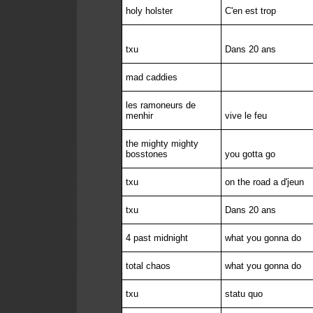
holy holster
C'en est trop
txu
Dans 20 ans
mad caddies
les ramoneurs de
menhir
vive le feu
the mighty mighty
bosstones
you gotta go
txu
on the road a d'jeun
txu
Dans 20 ans
4 past midnight
what you gonna do
total chaos
what you gonna do
txu
statu quo