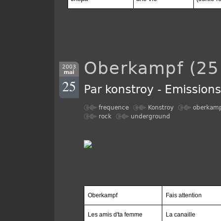
Oberkampf (25
2003
mai
25
Par
konstroy
-
Emission
frequence
Konstroy
oberkam
rock
underground
Oberkampf
Fais attention
Les amis d'ta femme
La canaille