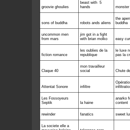
beast with
5
groovie ghoulies
hands
monster 
the aper
sons of buddha
robots ands aliens
buddha
uncommon men
jim got in a fight
from mars
with brian molko
easy cu
les oublies de la
le luxe 
fiction romance
republique
pas la cr
mon travailleur
Claque 40
social
Chute de
Opératio
Attentat Sonore
infiltre
infiltrati
Les Fossoyeurs
anarko f
Septik
la haine
content
rewinder
fanatics
sweet lu
La societe elle a