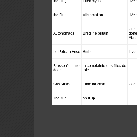
the Flug
Fuck my life
lIVe 
the Flug
Vibromation
lIVe 
On
Autonomads
Bredline britain
gone
Abra
Le Pelican Frise
Biribi
Live
Brassen's not
la complainte des filles de
dead
joie
Gas Attack
Time for cash
Cons
The flug
shut up