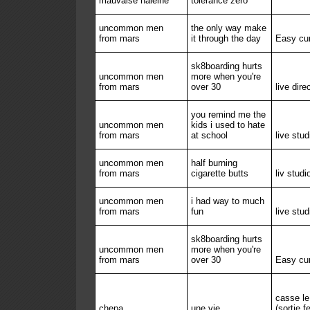
mauvaise haleine
tolerance zero
uncommon men
the only way make
from mars
it through the day
Easy cu
sk8boarding hurts
uncommon men
more when you're
from mars
over 30
live dire
you remind me the
uncommon men
kids i used to hate
from mars
at school
live stud
uncommon men
half burning
from mars
cigarette butts
liv studi
uncommon men
i had way to much
from mars
fun
live stud
sk8boarding hurts
uncommon men
more when you're
from mars
over 30
Easy cu
casse l
chepa
une vie
(sortie 