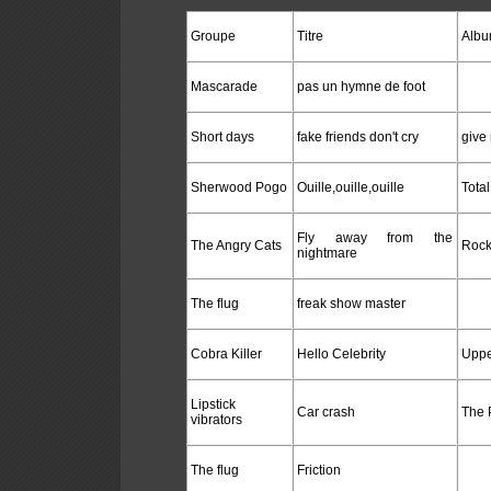
Groupe
Titre
Alb
Mascarade
pas un hymne de foot
Short days
fake friends don't cry
give
Sherwood Pogo
Ouille,ouille,ouille
Total
Fly away from the
The Angry Cats
Rock
nightmare
The flug
freak show master
Cobra Killer
Hello Celebrity
Uppe
Lipstick
Car crash
The 
vibrators
The flug
Friction