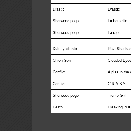
Drastic
Drastic
Sherwood pogo
La bouteille
Sherwood pogo
La rage
Dub syndicate
Ravi Shankar
Chron Gen
Clouded Eye
Conflict
A piss in the
Conflict
C.R.A.S.S
Sherwood pogo
Tromé Girl
Death
Freaking
out