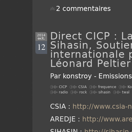
2 commentaires
Direct CICP : L
2014
oct.
Sihasin, Souti
12
internationale 
Léonard Peltier
Par
konstroy
-
Emission
CICP
CSIA
frequence
Ko
radio
rock
sihasin
twal
CSIA :
http://www.csia-n
AREDJE :
http://www.are
SIHASIN :
http://sihasin