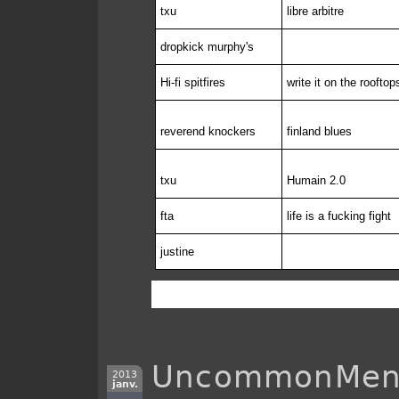
txu
libre arbitre
dropkick murphy's
Hi-fi spitfires
write it on the rooftop
reverend knockers
finland blues
txu
Humain 2.0
fta
life is a fucking fight
justine
UncommonMen
2013
janv.