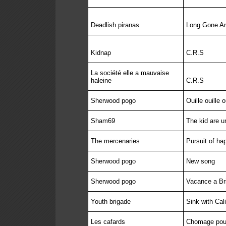
Deadlish piranas
Long Gone A
Kidnap
C.R.S
La société elle a mauvaise
haleine
C.R.S
Sherwood pogo
Ouille ouille o
Sham69
The kid are u
The mercenaries
Pursuit of ha
Sherwood pogo
New song
Sherwood pogo
Vacance a Bri
Youth brigade
Sink with Cali
Les cafards
Chomage pou