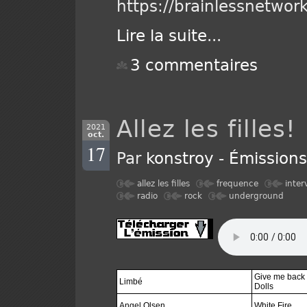
https://brainlessnetwo
Lire la suite
...
3 commentaires
Allez les filles
2021
oct.
17
Par
konstroy
-
Émission
allez les filles
frequence
inter
radio
rock
underground
Give me back
Limbé
Dolls
Angel Olsen
White Fire