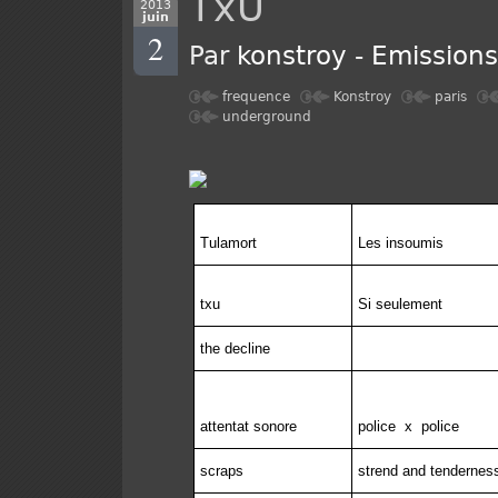
TxU
2013
juin
2
Par
konstroy
-
Emission
frequence
Konstroy
paris
underground
Tulamort
Les insoumis
txu
Si seulement
the decline
attentat sonore
police
x
police
scraps
strend and tendernes