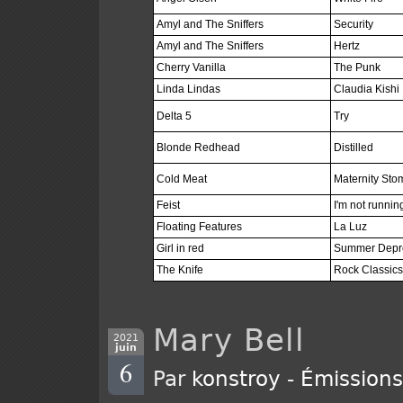
Amyl and The Sniffers
Security
Amyl and The Sniffers
Hertz
Cherry Vanilla
The Punk
Linda Lindas
Claudia Kishi
Delta 5
Try
Blonde Redhead
Distilled
Cold Meat
Maternity Sto
Feist
I'm not runni
Floating Features
La Luz
Girl in red
Summer Depr
The Knife
Rock Classics
Mary Bell
2021
juin
6
Par
konstroy
-
Émission