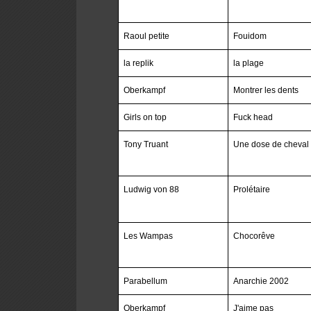
Raoul petite
Fouidom
la replik
la plage
Oberkampf
Montrer les dents
Girls on top
Fuck head
Tony Truant
Une dose de cheval
Ludwig von 88
Prolétaire
Les Wampas
Chocorêve
Parabellum
Anarchie 2002
Oberkampf
J'aime pas