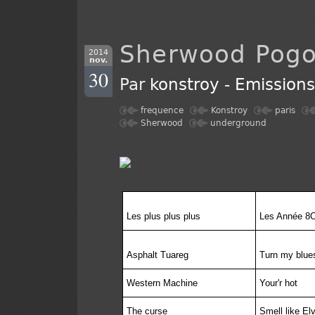
Sherwood Pog
2014
nov.
30
Par
konstroy
-
Emission
frequence
Konstroy
paris
Sherwood
underground
Les plus plus plus
Les Année 8
Asphalt Tuareg
Turn my blue
Western Machine
Your'r hot
The curse
Smell like Elv