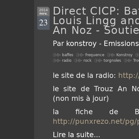
Direct CICP: Ba
2014
nov.
Louis Lingg an
23
An Noz - Souti
Par
konstroy
-
Emission
baffes
frequence
Konstroy
radio
rock
torgnoles
Tr
le site de la radio:
http:
le site de Trouz An 
(non mis à jour)
la fiche de Ba
http://punxrezo.net/pg/
Lire la suite
...