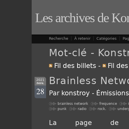
Les archives de Ko
Recherche
À retenir
Catégories
Pa
Mot-clé - Konst
Fil des billets
-
Fil de
Brainless Netw
2021
nov.
28
Par
konstroy
-
Émission
brainless network
frequence
punk
radio
rock.
under
La page de Br