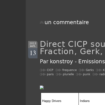
un commentaire
Direct CICP sou
2013
oct.
Fraction, Gerk,
13
Par
konstroy
-
Emission
CICP
frequence
Gerks
K
paris
plurielle
punk
radi
Happy Drivers
Indians