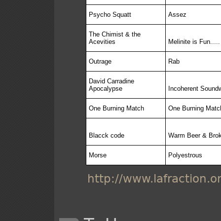
Psycho Squatt
Assez
The Chimist & the
Acevities
Melinite is Fun.....
Outrage
Rab
David Carradine
Apocalypse
Incoherent Sound
One Burning Match
One Burning Matc
Blacck code
Warm Beer & Brok
Morse
Polyestrous
http://www.lafraction.o