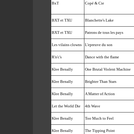
BxT
Copé & Cie
BXT et TXU
Blanchette's Lake
BXT et TXU
Patrons de tous les pays
Les vilains clowns
L'epreuve du son
R'n'c's
Dance with the flame
Klee Benally
One Brutal Violent Machine
Klee Benally
Brighter Than Stars
Klee Benally
A Matter of Action
Let the World Die
4th Wave
Klee Benally
Too Much to Feel
Klee Benally
The Tipping Point