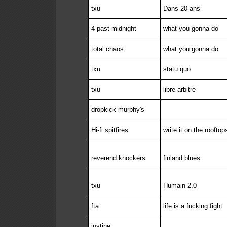
txu
Dans 20 ans
4 past midnight
what you gonna do
total chaos
what you gonna do
txu
statu quo
txu
libre arbitre
dropkick murphy's
Hi-fi spitfires
write it on the rooftop
reverend knockers
finland blues
txu
Humain 2.0
fta
life is a fucking fight
justine