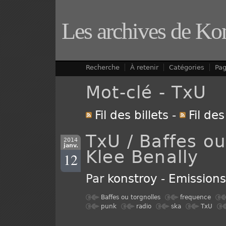
Les archives de Ko
Recherche
À retenir
Catégories
Pa
Mot-clé - TxU
Fil des billets
-
Fil de
TxU / Baffes ou
2014
janv.
Klee Benally
12
Par
konstroy
-
Emission
Baffes ou torgnolles
frequence
punk
radio
ska
TxU