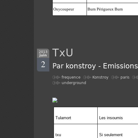
Oxycoupeur
Burn Périgueux Burn
TxU
2013
juin
2
Par
konstroy
-
Emission
frequence
Konstroy
paris
underground
Tulamort
Les insoumis
txu
Si seulement