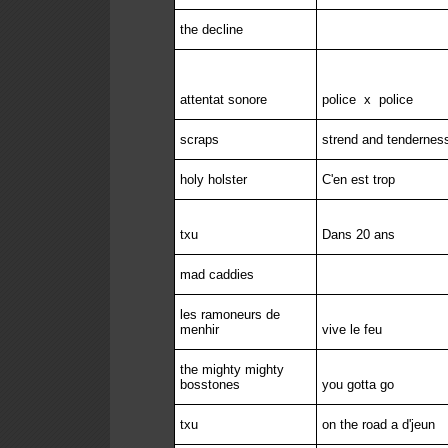
the decline
attentat sonore
police
x
police
scraps
strend and tendernes
holy holster
C'en est trop
txu
Dans 20 ans
mad caddies
les ramoneurs de
menhir
vive le feu
the mighty mighty
bosstones
you gotta go
txu
on the road a d'jeun