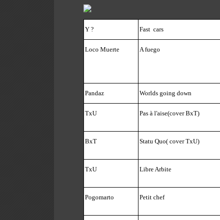
Y ?
Fast
cars
Loco Muerte
A fuego
Pandaz
Worlds going down
TxU
Pas à l'aise(cover BxT)
BxT
Statu Quo( cover TxU)
TxU
Libre Arbite
Pogomarto
Petit chef