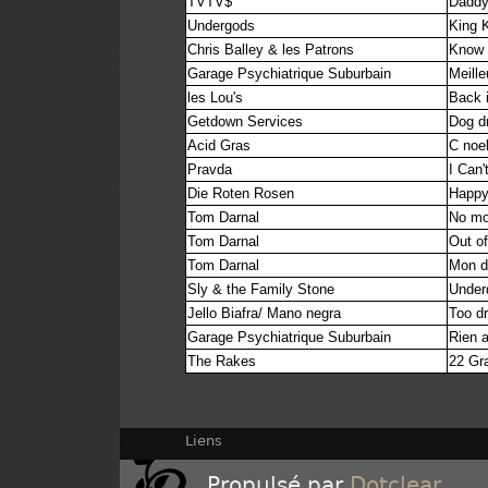
TVTV$
Daddy
Undergods
King 
Chris Balley & les Patrons
Know 
Garage Psychiatrique Suburbain
Meill
les Lou's
Back i
Getdown Services
Dog dr
Acid Gras
C noe
Pravda
I Can
Die Roten Rosen
Happy
Tom Darnal
No mo
Tom Darnal
Out o
Tom Darnal
Mon de
Sly & the Family Stone
Under
Jello Biafra/ Mano negra
Too dr
Garage Psychiatrique Suburbain
Rien a
The Rakes
22 Gr
Liens
Propulsé par
Dotclear