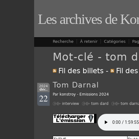
Les archives de Ko
Recherche
À retenir
Catégories
Pa
Mot-clé - tom d
Fil des billets
-
Fil de
Tom Darnal
2024
déc.
22
Par
konstroy
-
Emissions 2024
interview
tom dard
tom darn