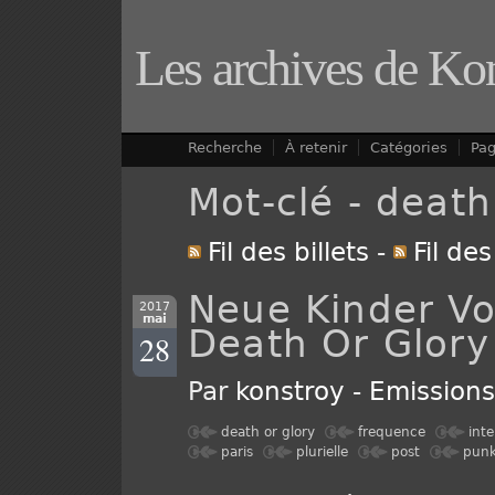
Les archives de Ko
Recherche
À retenir
Catégories
Pa
Mot-clé - death
Fil des billets
-
Fil de
Neue Kinder V
2017
mai
Death Or Glory
28
Par
konstroy
-
Emission
death or glory
frequence
int
paris
plurielle
post
pun