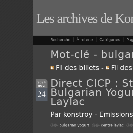
Les archives de Ko
Recherche
À retenir
Catégories
Pa
Mot-clé - bulga
Fil des billets
-
Fil de
Direct CICP : 
2024
nov.
Bulgarian Yogu
24
Laylac
Par
konstroy
-
Emission
bulgarian yogurt
centre laylac