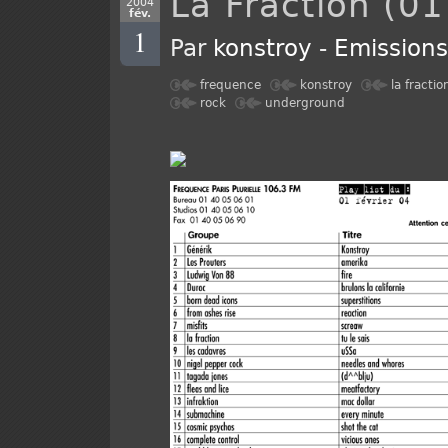
La Fraction (01
2004
fév.
1
Par
konstroy
-
Emission
frequence
konstroy
la fractio
rock
underground