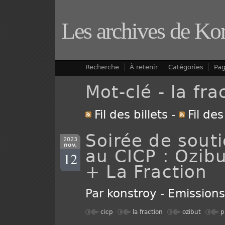
Les archives de Ko
Recherche
À retenir
Catégories
Pa
Mot-clé - la fra
Fil des billets
-
Fil de
Soirée de souti
2023
nov.
au CICP : Ozib
12
+ La Fraction
Par
konstroy
-
Emission
cicp
la fraction
ozibut
p