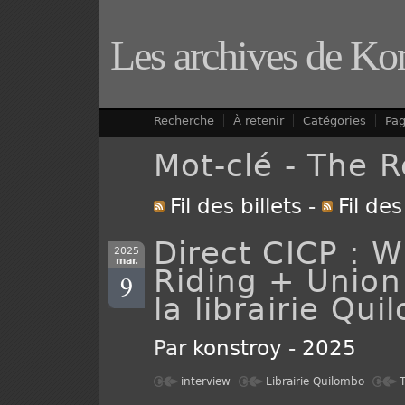
Les archives de Ko
Recherche
À retenir
Catégories
Pa
Mot-clé - The 
Fil des billets
-
Fil de
Direct CICP : 
2025
mar.
Riding + Union
9
la librairie Qu
Par
konstroy
-
2025
interview
Librairie Quilombo