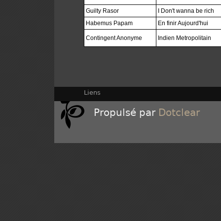
Guilty Rasor
I Don't wanna be rich
Habemus Papam
En finir Aujourd'hui
Contingent Anonyme
Indien Metropolitain
Liens
Propulsé par
Dotclear