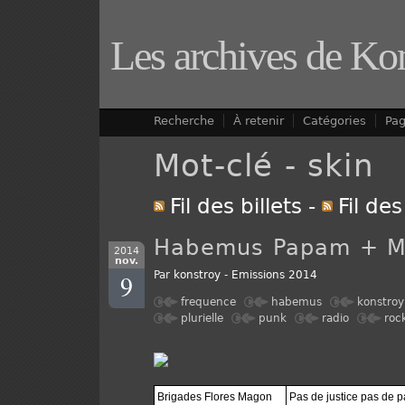
Les archives de Ko
Recherche
À retenir
Catégories
Pa
Mot-clé - skin
Fil des billets
-
Fil de
Habemus Papam + 
2014
nov.
9
Par
konstroy
-
Emissions 2014
frequence
habemus
konstroy
plurielle
punk
radio
roc
Brigades Flores Magon
Pas de justice pas de p