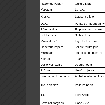
Habemus Papam
Culture Libre
Makadam
La raya
Kroska
L'appel de la oi
Davai
Punks Skinheads Unity
Bérurier Noir
Empereur tomato ketch
Bull brigade
Sulla colina
Matriculle 77
Fight for freedom
Habemus Papam
Tendre l'autre joue
Makadam
Jeunesse de paname
Kidnap
1984
Les oliveinsteins
Je suis négatif
8°6 crew
Un rôle a jouer
Luis ling and the boms
Alphabet of a revolution
Trouz an Noz
Polis Pelpec'h
Txu
Libre Arbite
Baffes ou torgniole
Copé & cie