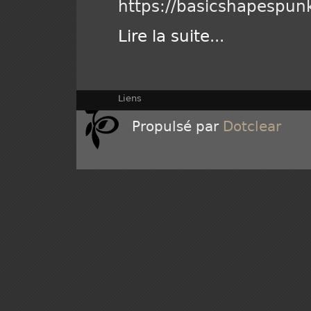
https://basicshapespu
Lire la suite
...
Liens
Propulsé par
Dotclear