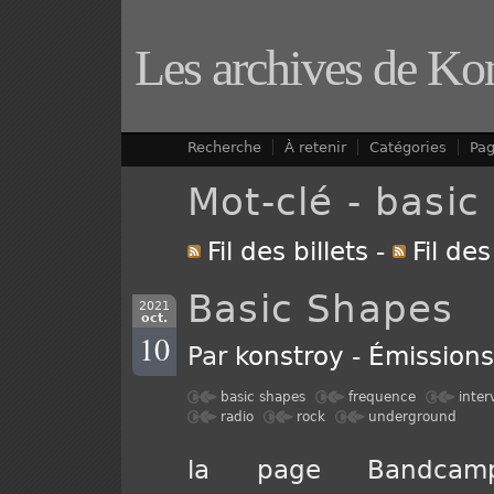
Les archives de Ko
Recherche
À retenir
Catégories
Pa
Mot-clé - basic
Fil des billets
-
Fil de
Basic Shapes
2021
oct.
10
Par
konstroy
-
Émission
basic shapes
frequence
inter
radio
rock
underground
la page Bandca