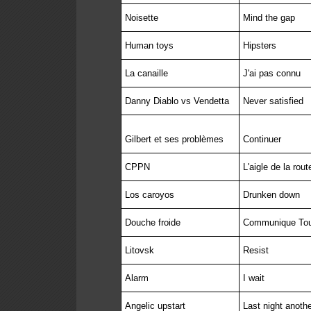
Noisette
Mind the gap
Human toys
Hipsters
La canaille
J'ai pas connu
Danny Diablo vs Vendetta
Never satisfied
Gilbert et ses problèmes
Continuer
CPPN
L'aigle de la rout
Los caroyos
Drunken down
Douche froide
Communique Tou
Litovsk
Resist
Alarm
I wait
Angelic upstart
Last night anothe