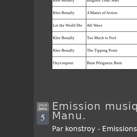
Klee Benally
Brighter Than Stars
Klee Benally
A Matter of Action
Let the World Die
4th Wave
Klee Benally
Too Much to Feel
Klee Benally
The Tipping Point
Oxycoupeur
Burn Périgueux Burn
Emission musiq
2014
janv.
Manu.
5
Par
konstroy
-
Emission