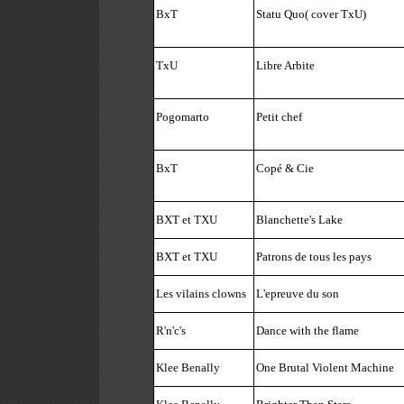
BxT
Statu Quo( cover TxU)
TxU
Libre Arbite
Pogomarto
Petit chef
BxT
Copé & Cie
BXT et TXU
Blanchette's Lake
BXT et TXU
Patrons de tous les pays
Les vilains clowns
L'epreuve du son
R'n'c's
Dance with the flame
Klee Benally
One Brutal Violent Machine