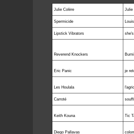
Julie Colère
Julie
Spermicide
Louis
Lipstick Vibrators
she's
Reverend Knockers
Burn
Eric Panic
je re
Les Houlala
l'agri
Carroté
souff
Keith Kouna
Tic T
Diego Pallavas
colo