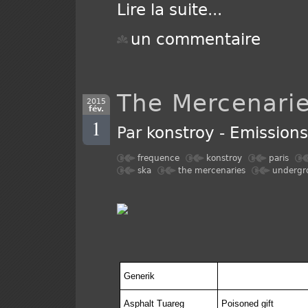
Lire la suite
...
un commentaire
The Mercenari
2015
fév.
1
Par
konstroy
-
Emission
frequence
konstroy
paris
ska
the mercenaries
undergr
Generik
Asphalt Tuareg
Poisoned gift