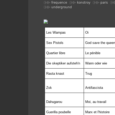
frequence
konstroy
paris
underground
Les Wampas
Oi
Sex Pistols
God save the quee
Quartier libre
Le pénible
Die skeptiker aufsteh'n
Wann oder wie
Rasta knast
Trug
Zsk
Antifascista
Dahugarou
Moi, au travail
Guerilla poubelle
Marx et l'histoire