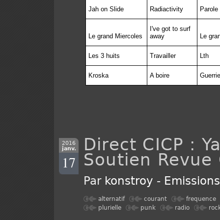
Jah on Slide
Radiactivity
Parole
I've got to surf
Le grand Miercoles
away
Le gra
Les 3 huits
Travailler
Lth
Kroska
A boire
Guerrie
Direct CICP : Y
2016
janv.
Soutien Revue 
17
Par
konstroy
-
Emission
alternatif
courant
frequence
plurielle
punk
radio
roc