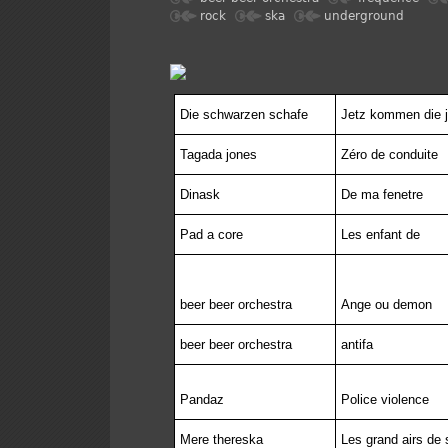
rock
ska
underground
Die schwarzen schafe
Jetz kommen die j
Tagada jones
Zéro de conduite
Dinask
De ma fenetre
Pad a core
Les enfant de
beer beer orchestra
Ange ou demon
beer beer orchestra
antifa
Pandaz
Police violence
Mere thereska
Les grand airs de