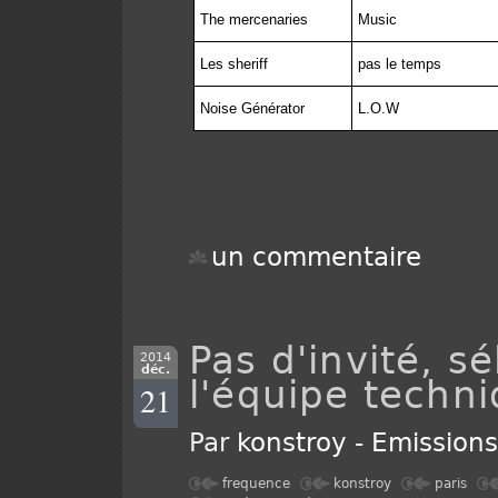
The mercenaries
Music
Les sheriff
pas le temps
Noise Générator
L.O.W
un commentaire
Pas d'invité, s
2014
déc.
l'équipe techni
21
Par
konstroy
-
Emission
frequence
konstroy
paris