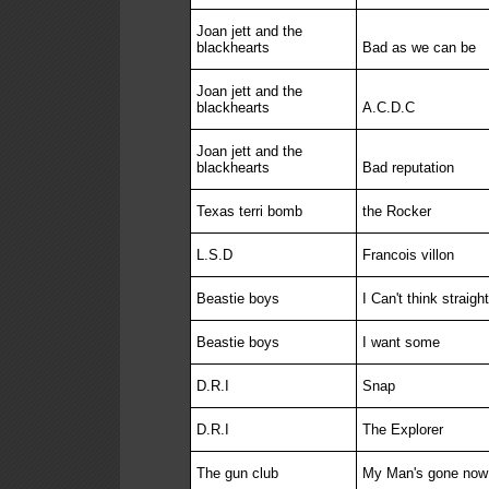
Joan jett and the
blackhearts
Bad as we can be
Joan jett and the
blackhearts
A.C.D.C
Joan jett and the
blackhearts
Bad reputation
Texas terri bomb
the Rocker
L.S.D
Francois villon
Beastie boys
I Can't think straight
Beastie boys
I want some
D.R.I
Snap
D.R.I
The Explorer
The gun club
My Man's gone now