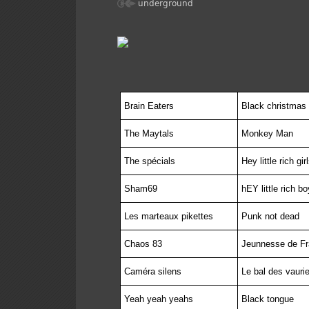
underground
Brain Eaters
Black christmas
The Maytals
Monkey Man
The spécials
Hey little rich gir
Sham69
hEY little rich b
Les marteaux pikettes
Punk not dead
Chaos 83
Jeunnesse de F
Caméra silens
Le bal des vauri
Yeah yeah yeahs
Black tongue