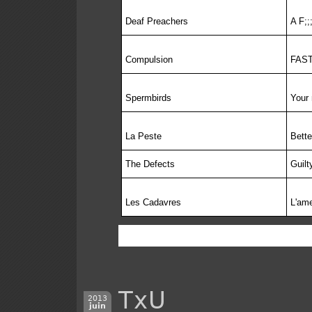
Deaf Preachers
A F;
Compulsion
FAS
Spermbirds
Your 
La Peste
Bette
The Defects
Guilt
Les Cadavres
L'ame
TxU
2013
juin