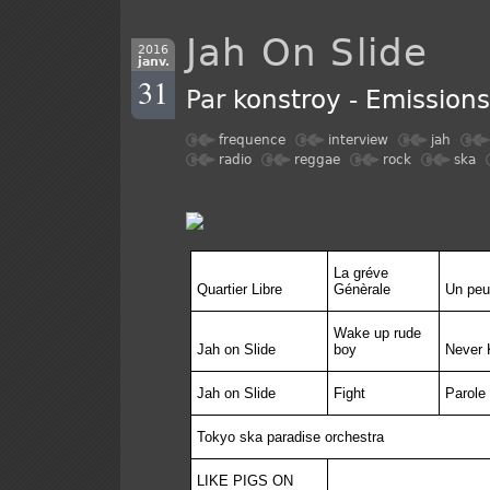
Jah On Slide
2016
janv.
31
Par
konstroy
-
Emission
frequence
interview
jah
radio
reggae
rock
ska
La gréve
Quartier Libre
Génèrale
Un peu
Wake up rude
Jah on Slide
boy
Never 
Jah on Slide
Fight
Parole
Tokyo ska paradise orchestra
LIKE PIGS ON