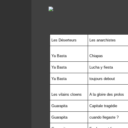
Les Déserteurs
Les anarchistes
Ya Basta
Chiapas
Ya Basta
Lucha y fiesta
Ya Basta
toujours debout
Les vilains clowns
A la gloire des prolos
Guarapita
Capitale tragédie
Guarapita
cuando llegaste ?