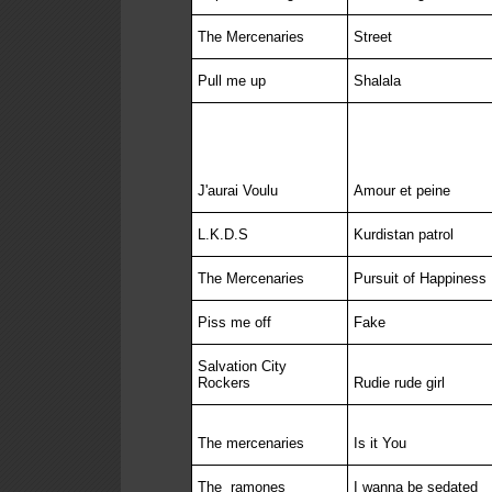
The Mercenaries
Street
Pull me up
Shalala
J'aurai Voulu
Amour et peine
L.K.D.S
Kurdistan patrol
The Mercenaries
Pursuit of Happiness
Piss me off
Fake
Salvation City
Rockers
Rudie rude girl
The mercenaries
Is it You
The
ramones
I wanna be sedated