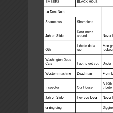
EMBERS
BLACK HOLE
La Dent Noire
Shameless
Shameless
Don't mess
Jah on Slide
around
Never 
L'école de la
Mon gra
Oth
rue
rockeu
Washington Dead
Cats
I got to get you
Under 
Western machine
Dead man
From la
A 30th
Inspector
Our House
tribute
Jah on Slide
Hey you lover
Never 
dr ring ding
Diggin'