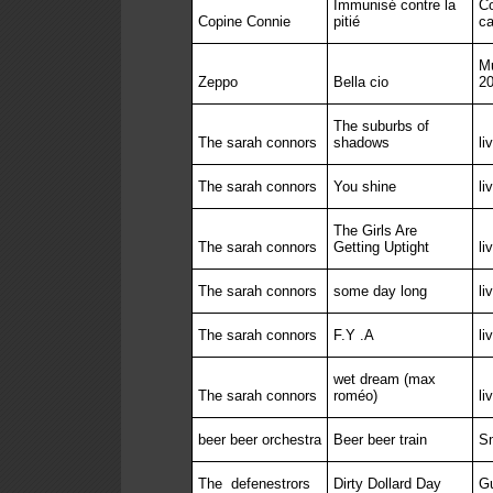
Immunisé contre la
Co
Copine Connie
pitié
ca
Mu
Zeppo
Bella cio
20
The suburbs of
The sarah connors
shadows
li
The sarah connors
You shine
li
The Girls Are
The sarah connors
Getting Uptight
li
The sarah connors
some day long
li
The sarah connors
F.Y .A
li
wet dream (max
The sarah connors
roméo)
li
beer beer orchestra
Beer beer train
Sm
The
defenestrors
Dirty Dollard Day
Gu