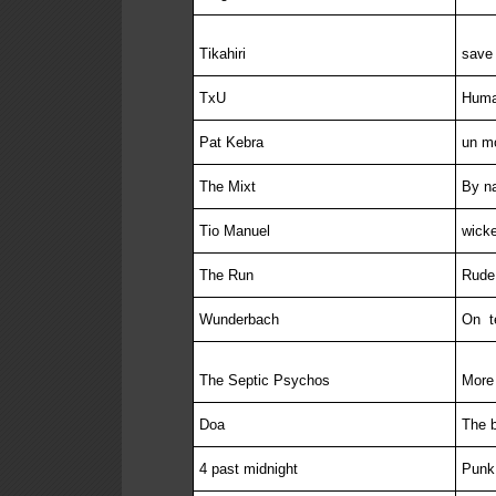
Tikahiri
save
TxU
Huma
Pat Kebra
un m
The Mixt
By na
Tio Manuel
wick
The Run
Rude
Wunderbach
On
t
The Septic Psychos
More
Doa
The b
4 past midnight
Punk