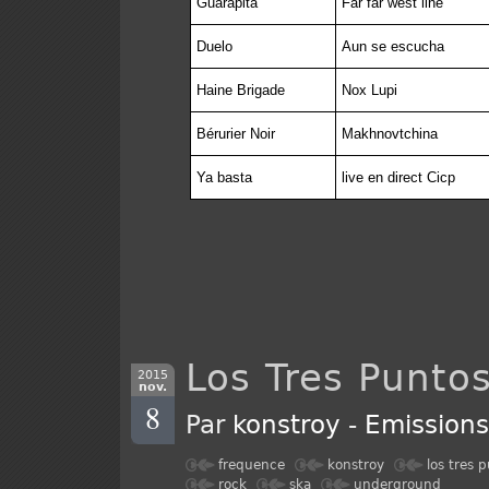
Guarapita
Far far west line
Duelo
Aun se escucha
Haine Brigade
Nox Lupi
Bérurier Noir
Makhnovtchina
Ya basta
live en direct Cicp
Los Tres Punto
2015
nov.
8
Par
konstroy
-
Emission
frequence
konstroy
los tres 
rock
ska
underground