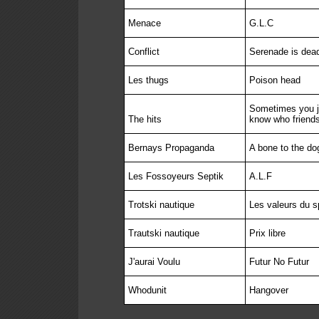
Menace
G.L.C
Conflict
Serenade is dea
Les thugs
Poison head
Sometimes you ju
The hits
know who friends
Bernays Propaganda
A bone to the do
Les Fossoyeurs Septik
A.L.F
Trotski nautique
Les valeurs du s
Trautski nautique
Prix libre
J'aurai Voulu
Futur No Futur
Whodunit
Hangover