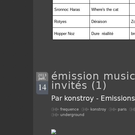
Sronnoc Haras
Where's the cat
Rotyes
Déraison
Zo
Hopper Noz
Dure
réallité
br
émission music
2013
juil.
invités (1)
14
Par
konstroy
-
Emission
frequence
konstroy
paris
underground