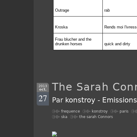
Outrage
rab
Kroska
Rends moi l'ivress
Frau blucher and the
drunken horses
quick and dirty
The Sarah Con
2013
oct.
27
Par
konstroy
-
Emission
frequence
konstroy
paris
ska
the sarah Connors