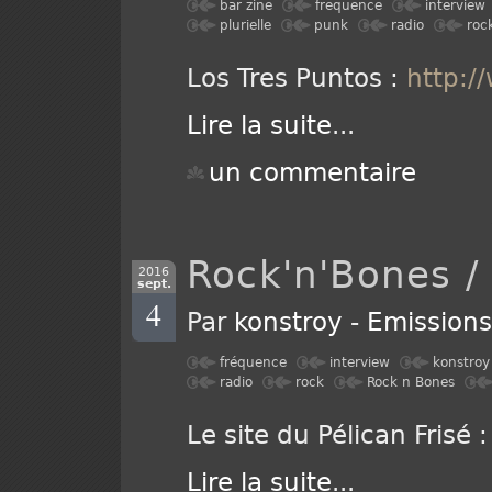
bar zine
frequence
interview
plurielle
punk
radio
roc
Los Tres Puntos :
http:/
Lire la suite
...
un commentaire
Rock'n'Bones / 
2016
sept.
4
Par
konstroy
-
Emission
fréquence
interview
konstroy
radio
rock
Rock n Bones
Le site du Pélican Frisé 
Lire la suite
...