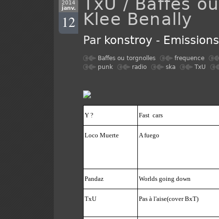
TxU / Baffes ou
2014
janv.
Klee Benally
12
Par
konstroy
-
Emission
Baffes ou torgnolles
frequence
punk
radio
ska
TxU
Y ?
Fast
cars
Loco Muerte
A fuego
Pandaz
Worlds going down
TxU
Pas à l'aise(cover BxT)