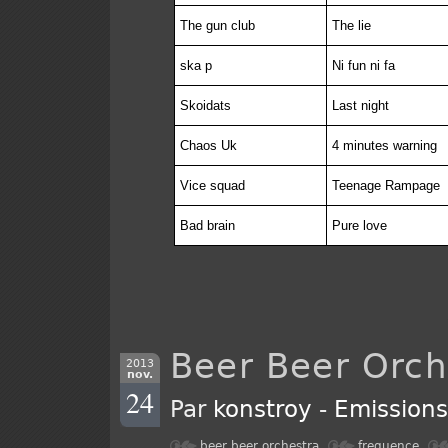
The gun club
The lie
ska p
Ni fun ni fa
Skoidats
Last night
Chaos Uk
4 minutes warning
Vice squad
Teenage Rampage
Bad brain
Pure love
Beer Beer Orch
2013
nov.
24
Par
konstroy
-
Emission
beer beer orchestra
frequence