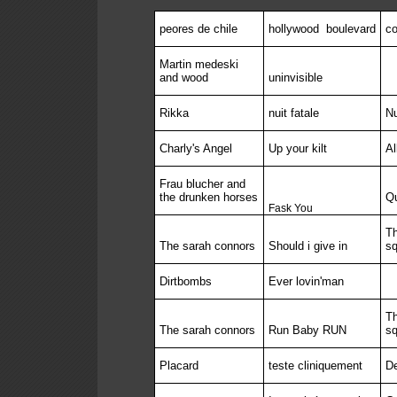
peores de chile
hollywood
boulevard
co
Martin medeski
and wood
uninvisible
Rikka
nuit fatale
Nu
Charly's Angel
Up your kilt
Al
Frau blucher and
the drunken horses
Qu
Fask You
Th
The sarah connors
Should i give in
sq
Dirtbombs
Ever lovin'man
Th
The sarah connors
Run Baby RUN
sq
Placard
teste cliniquement
D