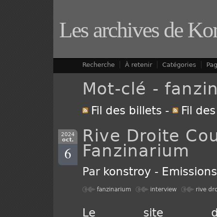
Les archives de Ko
Recherche
À retenir
Catégories
Pa
Mot-clé - fanzi
Fil des billets
-
Fil de
Rive Droite Co
2024
oct.
Fanzinarium
6
Par
konstroy
-
Emission
fanzinarium
interview
rive dr
Le site du