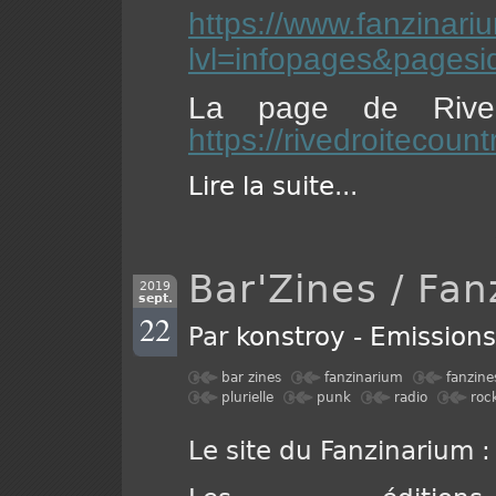
https://www.fanzinari
lvl=infopages&pagesi
La page de Rive 
https://rivedroitecou
Lire la suite
...
Bar'Zines / Fa
2019
sept.
22
Par
konstroy
-
Emission
bar zines
fanzinarium
fanzine
plurielle
punk
radio
roc
Le site du Fanzinarium 