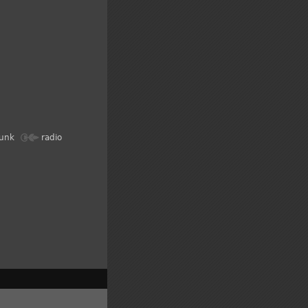
unk
radio