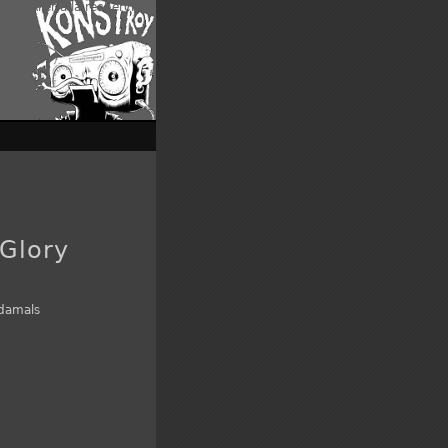
enu
|
Aller à la recherche
Glory
 damals