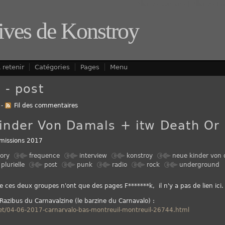
Aller au contenu
|
Aller au m
ives de Konstroy
 retenir
Catégories
Pages
Menu
 - post
-
Fil des commentaires
inder Von Damals + itw Death Or 
missions 2017
lory
frequence
interview
konstroy
neue kinder von
plurielle
post
punk
radio
rock
underground
 ces deux groupes n'ont que des pages F*******k, il n'y a pas de lien ici.
Razibus du Carnavalzine (le barzine du Carnavalo) :
net/04-06-2017-carnarvalo-bas-montreuil-montreuil-26744.html