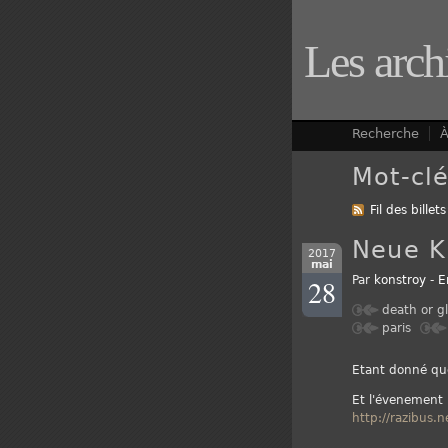
Les arch
Recherche
À
Mot-clé
Fil des billets
Neue K
2017
mai
28
Par
konstroy
-
E
death or g
paris
Etant donné que
Et l'évenement 
http://razibus.