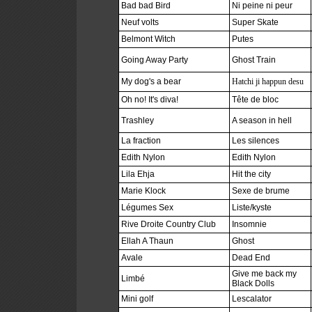
Bad bad Bird
Ni peine ni peur
Neuf volts
Super Skate
Belmont Witch
Putes
Going Away Party
Ghost Train
My dog's a bear
Hatchi ji happun desu
Oh no! It's diva!
Tête de bloc
Trashley
A season in hell
La fraction
Les silences
Edith Nylon
Edith Nylon
Lila Ehja
Hit the city
Marie Klock
Sexe de brume
Légumes Sex
Liste/kyste
Rive Droite Country Club
Insomnie
Ellah A Thaun
Ghost
Avale
Dead End
Give me back my
Limbé
Black Dolls
Mini golf
Lescalator