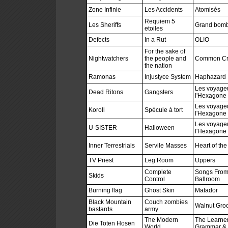
Zone Infinie
Les Accidents
Atomisés
Requiem 5
Les Sheriffs
Grand bomb
etoiles
Defects
In a Rut
OLIO
For the sake of
Nightwatchers
the people and
Common Cr
the nation
Ramonas
Injustyce System
Haphazard
Les voyageu
Dead Ritons
Gangsters
l'Hexagone 
Les voyageu
Koroll
Spécule à tort
l'Hexagone 
Les voyageu
U-SISTER
Halloween
l'Hexagone 
Inner Terrestrials
Servile Masses
Heart of the
TV Priest
Leg Room
Uppers
Complete
Songs From
Skids
Control
Ballroom
Burning flag
Ghost Skin
Matador
Black Mountain
Couch zombies
Walnut Gro
bastards
army
The Modern
The Learner
Die Toten Hosen
World
Grammar & D