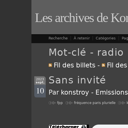
Les archives de Ko
Recherche
À retenir
Catégories
Pa
Mot-clé - radio
Fil des billets
-
Fil de
Sans invité
2023
sept.
10
Par
konstroy
-
Emission
fpp
fréquence paris plurielle