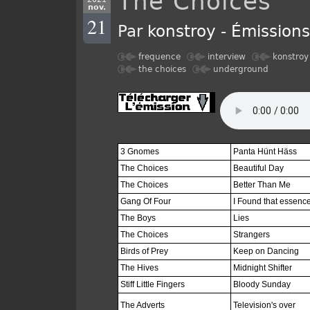
The Choices
nov.
21
Par
konstroy
-
Émission
frequence
interview
konstroy
the choices
underground
3 Gnomes
Panta Hünt Häss
The Choices
Beautiful Day
The Choices
Better Than Me
Gang Of Four
I Found that essence
The Boys
Lies
The Choices
Strangers
Birds of Prey
Keep on Dancing
The Hives
Midnight Shifter
Stiff Little Fingers
Bloody Sunday
The Adverts
Television's over