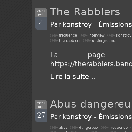
The Rabblers
2021
juil.
4
Par
konstroy
-
Émission
frequence
interview
konstroy
the rabblers
underground
La page d
https://therabblers.ba
Lire la suite
...
Abus dangereu
2021
juin
27
Par
konstroy
-
Émission
abus
dangereux
frequence