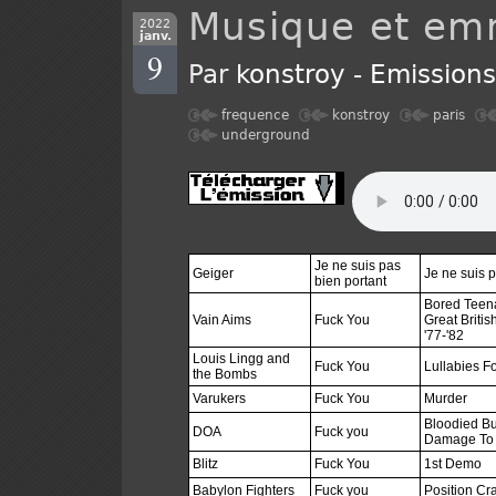
Musique et e
2022
janv.
9
Par
konstroy
-
Emission
frequence
konstroy
paris
underground
Je ne suis pas
Geiger
Je ne suis p
bien portant
Bored Teena
Vain Aims
Fuck You
Great Britis
'77-'82
Louis Lingg and
Fuck You
Lullabies F
the Bombs
Varukers
Fuck You
Murder
Bloodied B
DOA
Fuck you
Damage To 
Blitz
Fuck You
1st Demo
Babylon Fighters
Fuck you
Position Cr