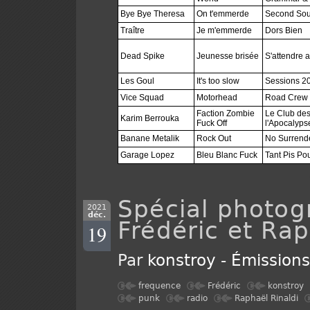
Bye Bye Theresa
On t'emmerde
Second Sou
Traître
Je m'emmerde
Dors Bien
Dead Spike
Jeunesse brisée
S'attendre a
Les Goul
It's too slow
Sessions 20
Vice Squad
Motorhead
Road Crew
Faction Zombie
Le Club des
Karim Berrouka
Fuck Off
l'Apocalyp
Banane Metalik
Rock Out
No Surrend
Garage Lopez
Bleu Blanc Fuck
Tant Pis Pou
Spécial photogr
2021
déc.
Frédéric et Rap
19
Par
konstroy
-
Émission
frequence
Frédéric
konstroy
punk
radio
Raphaël Rinaldi