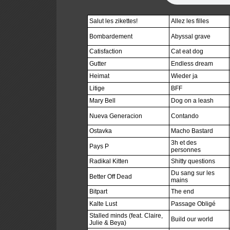
Salut les zikettes!
Allez les filles
Bombardement
Abyssal grave
Catisfaction
Cat eat dog
Gutter
Endless dream
Heimat
Wieder ja
Litige
BFF
Mary Bell
Dog on a leash
Nueva Generacion
Contando
Ostavka
Macho Bastard
3h et des
Pays P
personnes
Radikal Kitten
Shitty questions
Du sang sur les
Better Off Dead
mains
Bitpart
The end
Kalte Lust
Passage Obligé
Stalled minds (feat. Claire,
Build our world
Julie & Beya)