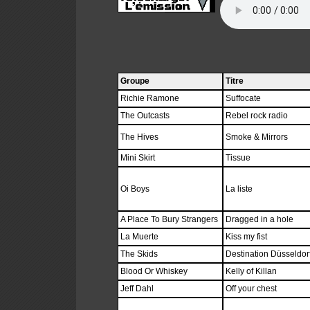
Groupe
Titre
Richie Ramone
Suffocate
The Outcasts
Rebel rock radio
The Hives
Smoke & Mirrors
Mini Skirt
Tissue
Oi Boys
La liste
A Place To Bury Strangers
Dragged in a hole
La Muerte
Kiss my fist
The Skids
Destination Düsseldor
Blood Or Whiskey
Kelly of Killan
Jeff Dahl
Off your chest