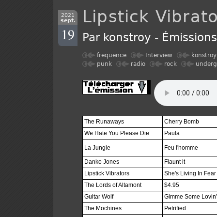
Lipstick Vibrat
2021
sept.
19
Par
konstroy
-
Émission
frequence
Interview
konstroy
punk
radio
rock
underg
The Runaways
Cherry Bomb
We Hate You Please Die
Paula
La Jungle
Feu l'homme
Danko Jones
Flaunt it
Lipstick Vibrators
She's Living In Fear
The Lords of Altamont
$4.95
Guitar Wolf
Gimme Some Lovin
The Mochines
Petrified