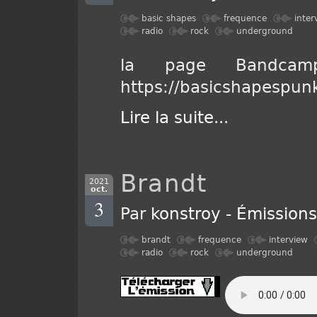
basic shapes
frequence
inter
radio
rock
underground
la page Bandca
https://basicshapespu
Lire la suite
...
Brandt
2021
oct.
3
Par
konstroy
-
Émission
brandt
frequence
interview
radio
rock
underground