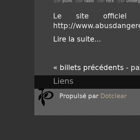
punk
radio
rock
underg
Le site officie
http://www.abusdanger
Lire la suite
...
« billets précédents
- pa
Liens
Propulsé par
Dotclear