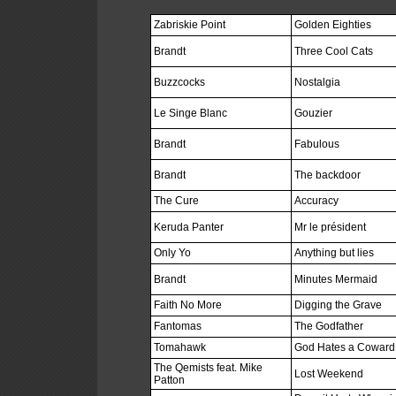
Zabriskie Point
Golden Eighties
Brandt
Three Cool Cats
Buzzcocks
Nostalgia
Le Singe Blanc
Gouzier
Brandt
Fabulous
Brandt
The backdoor
The Cure
Accuracy
Keruda Panter
Mr le président
Only Yo
Anything but lies
Brandt
Minutes Mermaid
Faith No More
Digging the Grave
Fantomas
The Godfather
Tomahawk
God Hates a Coward
The Qemists feat. Mike
Lost Weekend
Patton