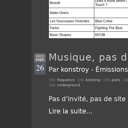
Does it Hurts When i
Brandt
Touch ?
Make-Overs
Les Soucoupes Violentes
Blue Collar
Parlor
Fighting The Blue
Basic Shapes
MYOB
Musique, pas d'
2021
sept.
26
Par
konstroy
-
Émission
frequence
konstroy
paris
underground
Pas d'invité, pas de site 
Lire la suite
...