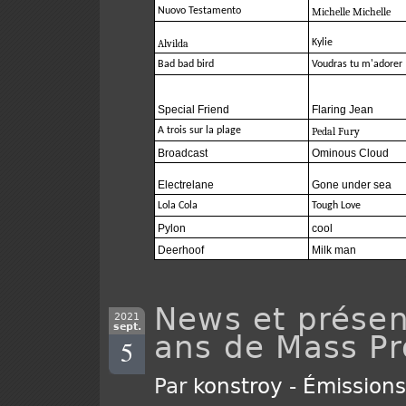
Nuovo Testamento
Michelle Michelle
Alvilda
Kylie
Bad bad bird
Voudras tu m'adorer
Special Friend
Flaring Jean
A trois sur la plage
Pedal Fury
Broadcast
Ominous Cloud
Electrelane
Gone under sea
Lola Cola
Tough Love
Pylon
cool
Deerhoof
Milk man
News et présen
2021
sept.
ans de Mass Pr
5
Par
konstroy
-
Émission