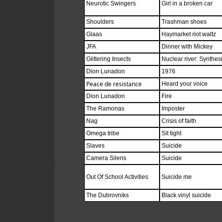
Neurotic Swingers
Girl in a broken car
Shoulders
Trashman shoes
Glaas
Haymarket riot waltz
JFA
Dinner with Mickey
Glittering Insects
Nuclear river: Synthesi
Dion Lunadon
1976
Peace de resistance
Heard your voice
Dion Lunadon
Fire
The Ramonas
Imposter
Nag
Crisis of faith
Omega tribe
Sit tight
Slaves
Suicide
Camera Silens
Suicide
Out Of School Activities
Suicide me
The Dubrovniks
Black vinyl suicide