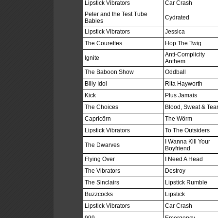
Lipstick Vibrators
Car Crash
Peter and the Test Tube
Cydrated
Babies
Lipstick Vibrators
Jessica
The Courettes
Hop The Twig
Anti-Complicity
Ignite
Anthem
The Baboon Show
Oddball
Billy Idol
Rita Hayworth
Kick
Plus Jamais
The Choices
Blood, Sweat & Tea
Capricörn
The Wörm
Lipstick Vibrators
To The Outsiders
I Wanna Kill Your
The Dwarves
Boyfriend
Flying Over
I Need A Head
The Vibrators
Destroy
The Sinclairs
Lipstick Rumble
Buzzcocks
Lipstick
Lipstick Vibrators
Car Crash