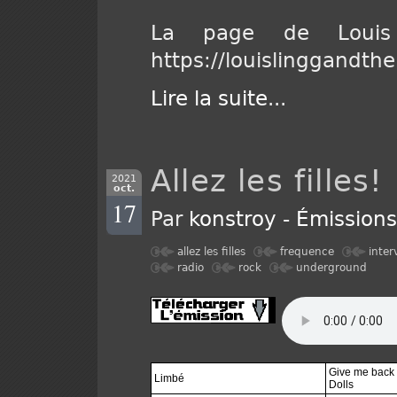
La page de Loui
https://louislinggand
Lire la suite
...
Allez les filles
2021
oct.
17
Par
konstroy
-
Émission
allez les filles
frequence
inter
radio
rock
underground
Give me back
Limbé
Dolls