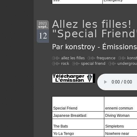
999
Emergency
Allez les filles
2021
sept.
"Special Friend
12
Par
konstroy
-
Émission
allez les filles
frequence
kons
rock
special friend
undergro
Special Friend
ennemi commun
Japanese Breakfast
Diving Woman
The Bats
Simpletons
Yo La Tengo
Nowhere near