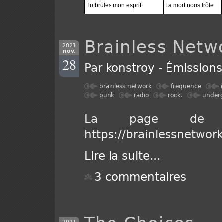
Tu brüles mon esprit
La mort nous frôle
Brainless Netw
2021
nov.
28
Par
konstroy
-
Émission
brainless network
frequence
punk
radio
rock.
under
La page de Br
https://brainlessnetwo
Lire la suite
...
3 commentaires
2021