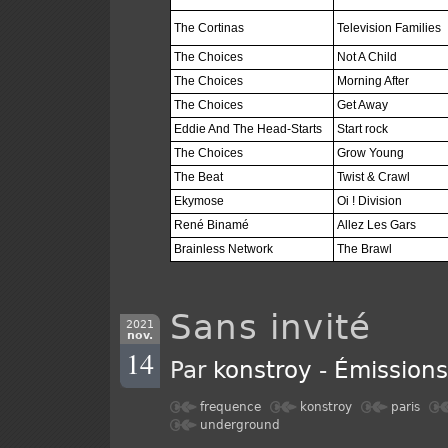
The Cortinas
Television Families
The Choices
Not A Child
The Choices
Morning After
The Choices
Get Away
Eddie And The Head-Starts
Start rock
The Choices
Grow Young
The Beat
Twist & Crawl
Ekymose
Oi ! Division
René Binamé
Allez Les Gars
Brainless Network
The Brawl
Sans invité
2021
nov.
14
Par
konstroy
-
Émission
frequence
konstroy
paris
underground