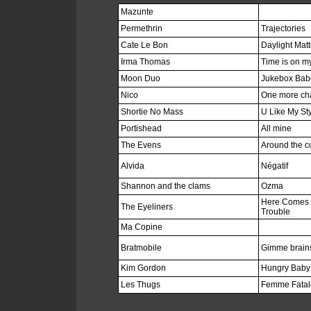
Mazunte
Permethrin
Trajectories
Cate Le Bon
Daylight Matt
Irma Thomas
Time is on m
Moon Duo
Jukebox Bab
Nico
One more ch
Shortie No Mass
U Like My St
Portishead
All mine
The Evens
Around the c
Alvida
Négatif
Shannon and the clams
Ozma
Here Comes
The Eyeliners
Trouble
Ma Copine
Bratmobile
Gimme brain
Kim Gordon
Hungry Baby
Les Thugs
Femme Fatal