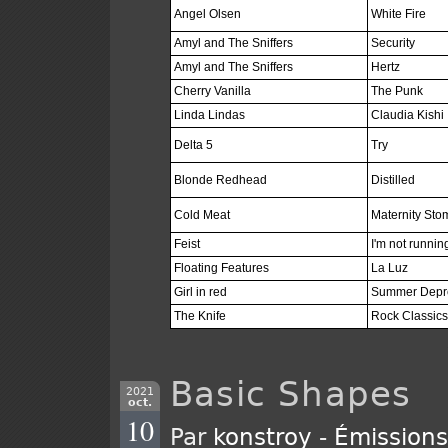
Angel Olsen
White Fire
Amyl and The Sniffers
Security
Amyl and The Sniffers
Hertz
Cherry Vanilla
The Punk
Linda Lindas
Claudia Kishi
Delta 5
Try
Blonde Redhead
Distilled
Cold Meat
Maternity Sto
Feist
I'm not runni
Floating Features
La Luz
Girl in red
Summer Depr
The Knife
Rock Classics
Basic Shapes
2021
oct.
10
Par
konstroy
-
Émission