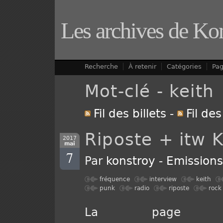
Les archives de Ko
Recherche
À retenir
Catégories
Pa
Mot-clé - keith
Fil des billets
-
Fil de
Riposte + itw 
2017
mai
7
Par
konstroy
-
Emission
fréquence
interview
keith
punk
radio
riposte
rock
La page 