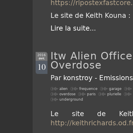
https://ripostexfastco
Le site de Keith Kouna :
Lire la suite
...
Itw Alien Offic
2016
avr.
Overdose
10
Par
konstroy
-
Emission
alien
frequence
garage
overdose
paris
plurielle
underground
Le site de Keit
http://keithrichards.od.fr