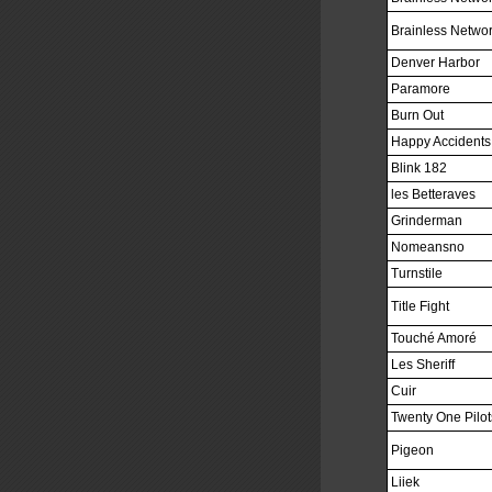
Brainless Netwo
Denver Harbor
Paramore
Burn Out
Happy Accidents
Blink 182
les Betteraves
Grinderman
Nomeansno
Turnstile
Title Fight
Touché Amoré
Les Sheriff
Cuir
Twenty One Pilot
Pigeon
Liiek