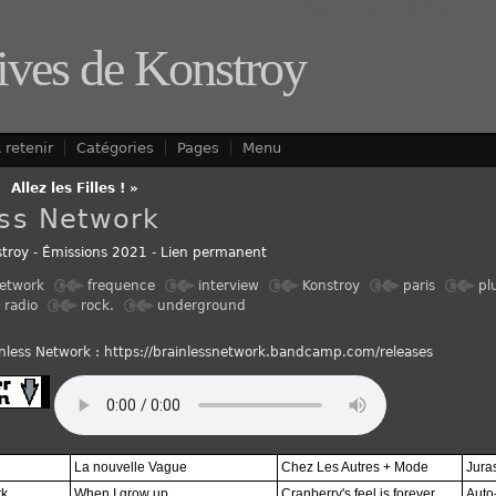
Aller au contenu
|
Aller au m
ives de Konstroy
 retenir
Catégories
Pages
Menu
-
Allez les Filles ! »
ess Network
troy
-
Émissions 2021
-
Lien permanent
network
frequence
interview
Konstroy
paris
plu
radio
rock.
underground
nless Network : https://brainlessnetwork.bandcamp.com/releases
La nouvelle Vague
Chez Les Autres + Mode
Jura
rk
When I grow up
Cranberry's feel is forever
Auto