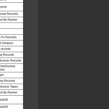
-prod
ersal Records
ed By Ramen
 Fu Records
h Disques
 records
g Records
runner Records
eOneDummy
rds
aph
ing Records
shzone Tapes
ed By Ramen
io830
io830