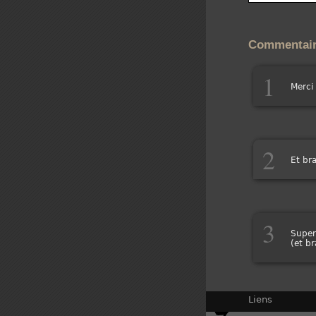
Commentai
1
Merci 
2
Et bra
3
Super 
(et b
Liens