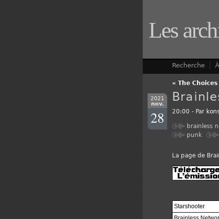
Les arch
Recherche
À
« The Choices
Brainl
2021
nov.
28
20:00 - Par
kons
brainless 
punk
La page de Brai
Starshooter
Brainless Netwo