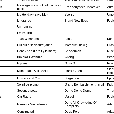
Message in a (cocktail molotov)
rk
Cranberry's feel is forever
Auto
bottle
My Holiday (Save Me)
Scenic
Univ
Ignorance
Brand New Eyes
Fuel
Un homme
Everything ….
Toast & Bananas
Blink
Kung
Oui oui et la voiture jaune
Mort aux Ludwig
Cras
Honey bee (Let's fly to mars)
Grinderman
Mute
Brainless Wonder
Wrong
Wron
Mystery
Glow On
Road
Sid
Numb, But I Still Feel It
Floral Green
Reco
Flowers and You
Stage Four
Epit
Soleil de plomb
Grand Bombardement Tardif
Kick
Seconde peau
Demo Demo Demo
Thra
s
Car Radio
Vessel
Fuel
Deny All Knowledge Of
Narrow - Mindedness
Adag
Complicity
Constructed
Deep Pore
Adag