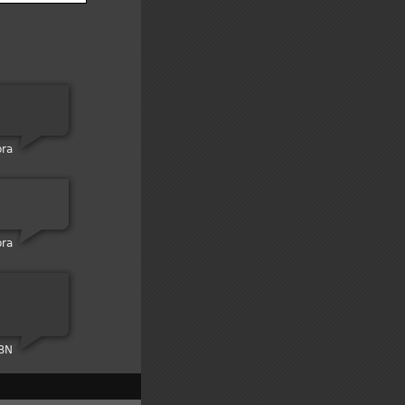
ora
ora
 BN