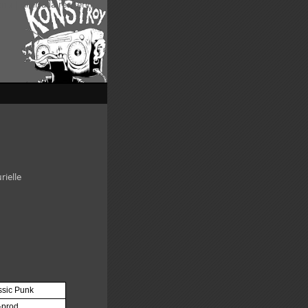
enu
|
Aller à la recherche
rielle
ssic Punk
-prod