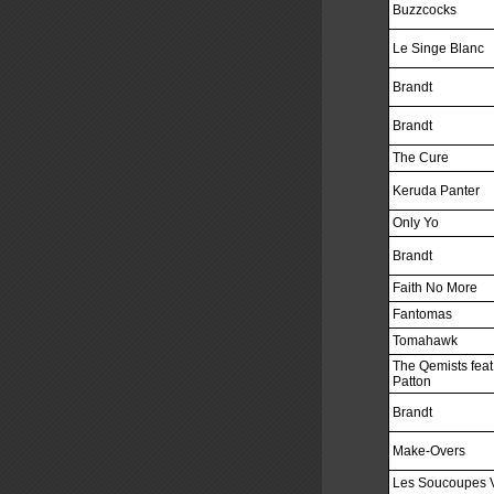
Buzzcocks
Le Singe Blanc
Brandt
Brandt
The Cure
Keruda Panter
Only Yo
Brandt
Faith No More
Fantomas
Tomahawk
The Qemists feat
Patton
Brandt
Make-Overs
Les Soucoupes V