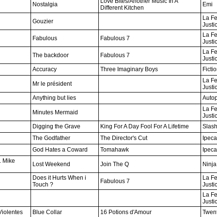
Love Bites/Another Music In A
Nostalgia
Emi
Different Kitchen
La Fe
Gouzier
Justi
La Fe
Fabulous
Fabulous 7
Justi
La Fe
The backdoor
Fabulous 7
Justi
Accuracy
Three Imaginary Boys
Ficti
La Fe
Mr le président
Justi
Anything but lies
Autop
La Fe
Minutes Mermaid
Justi
Digging the Grave
King For A Day Fool For A Lifetime
Slas
The Godfather
The Director's Cut
Ipeca
God Hates a Coward
Tomahawk
Ipeca
. Mike
Lost Weekend
Join The Q
Ninja
Does it Hurts When i
La Fe
Fabulous 7
Touch ?
Justi
La Fe
Justi
iolentes
Blue Collar
16 Potions d'Amour
Twen