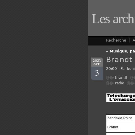
Les arch
Recherche
À
« Musique, pas
Brandt
2021
oct.
3
20:00 - Par
kons
brandt
radio
Zabriskie Point
Brandt