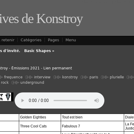
Aller au contenu
|
Aller au m
ives de Konstroy
 retenir
Catégories
Pages
Menu
 d'invité.
-
Basic Shapes »
troy
-
Émissions 2021
-
Lien permanent
frequence
interview
konstroy
paris
plurielle
rock
underground
Golden Eighties
Tout est bien
Diale
La Fe
Three Cool Cats
Fabulous 7
Justi