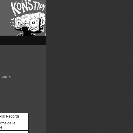
enu
|
Aller à la recherche
punk
ktik Records
rme de la
ce