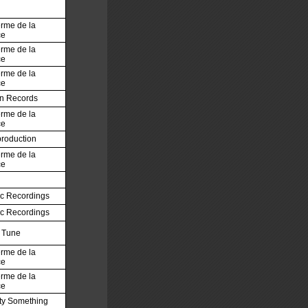
rme de la
ce
rme de la
ce
rme de la
ce
on Records
rme de la
ce
roduction
rme de la
ce
h
c Recordings
c Recordings
 Tune
rme de la
ce
rme de la
ce
ty Something