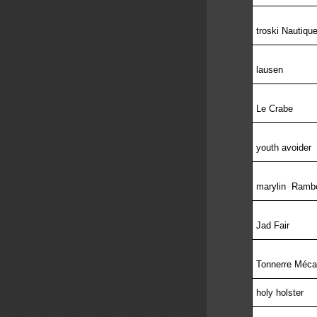
troski Nautiqu
lausen
Le Crabe
youth avoider
marylin
Ramb
Jad Fair
Tonnerre Méca
holy holster