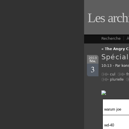
Les arch
Recherche
À
« The Angry C
Spécial
2013
fév.
3
10:13 - Par
kons
cul
f
plurielle
warum joe
wd-40