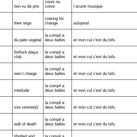
cours ou
rien vu de pire
creve
l ecurie musique
craving for
their reign
change
autoprod
c
la compil a
du pate vegetal
deux balles
et mon cul c'est du tofu
fistfuck playa
la compil a
club
deux balles
et mon cul c'est du tofu
la compil a
won t charge
deux balles
et mon cul c'est du tofu
la compil a
interlude
deux balles
et mon cul c'est du tofu
la compil a
sxe venine(e)
deux balles
et mon cul c'est du tofu
la compil a
wall of death
deux balles
et mon cul c'est du tofu
trhrilled and
la compil a