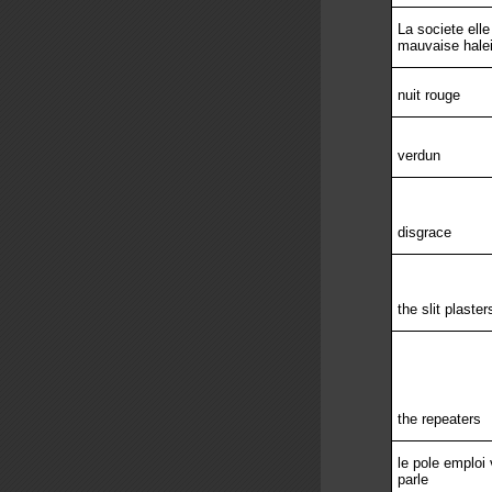
La societe elle
mauvaise hale
nuit rouge
verdun
disgrace
the slit plaster
the repeaters
le pole emploi
parle