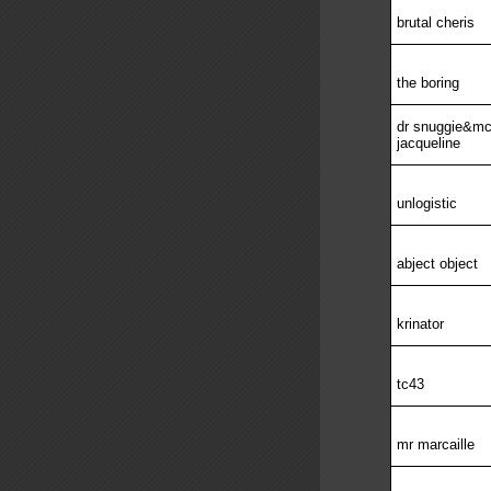
brutal cheris
the boring
dr snuggie&m
jacqueline
unlogistic
abject object
krinator
tc43
mr marcaille