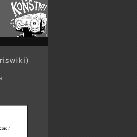
enu
|
Aller à la recherche
riswiki)
wi
cord /