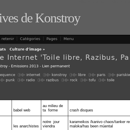
Aller au contenu
|
Aller au m
ives de Konstroy
 retenir
Catégories
Pages
Menu
ats
-
Culture d'image »
e Internet 'Toile libre, Razibus, Pa
troy
-
Emissions 2013
-
Lien permanent
requence
internet
konstroy
libre
paris
pariski
punk
radio
razibus
rock
tofu
toile
au milieu de
babel web
ta
forme
crash disques
notre
jour
karameikos /kanivo chaos/tanker re
les anarchistes
viendra
maloka/has been mùental