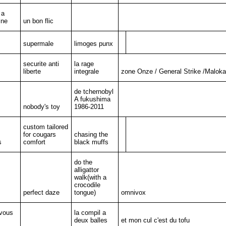
 a
ine
un bon flic
supermale
limoges punx
securite anti
la rage
liberte
integrale
zone Onze / General Strike /Maloka
de tchernobyl
A fukushima
nobody's toy
1986-2011
custom tailored
for cougars
chasing the
s
comfort
black muffs
do the
alligattor
walk(with a
crocodile
perfect daze
tongue)
omnivox
 vous
la compil a
deux balles
et mon cul c'est du tofu