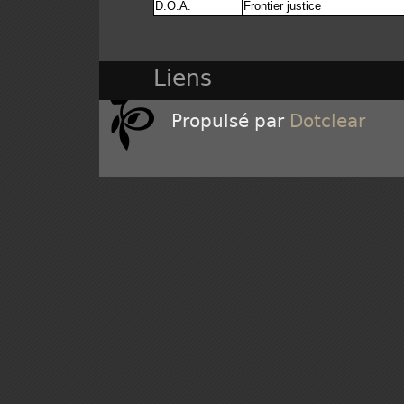
D.O.A.
Frontier justice
Liens
Propulsé par
Dotclear