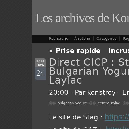
Les archives de Ko
Recherche
À retenir
Catégories
Pa
« Prise rapide
-
Incru
Direct CICP : 
2024
nov.
Bulgarian Yogu
24
Laylac
20:00 - Par
konstroy
-
E
bulgarian yogurt
centre laylac
https:
Le site de Stag :