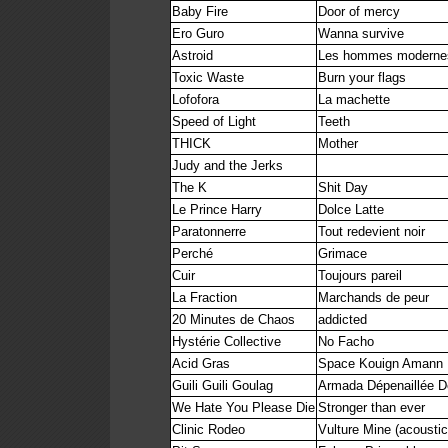
Baby Fire
Door of mercy
Ero Guro
Wanna survive
Astroid
Les hommes moderne
Toxic Waste
Burn your flags
Lofofora
La machette
Speed of Light
Teeth
THICK
Mother
Judy and the Jerks
The K
Shit Day
Le Prince Harry
Dolce Latte
Paratonnerre
Tout redevient noir
Perché
Grimace
Cuir
Toujours pareil
La Fraction
Marchands de peur
20 Minutes de Chaos
addicted
Hystérie Collective
No Facho
Acid Gras
Space Kouign Amann
Guili Guili Goulag
Armada Dépenaillée D
We Hate You Please Die
Stronger than ever
Clinic Rodeo
Vulture Mine (acoustic