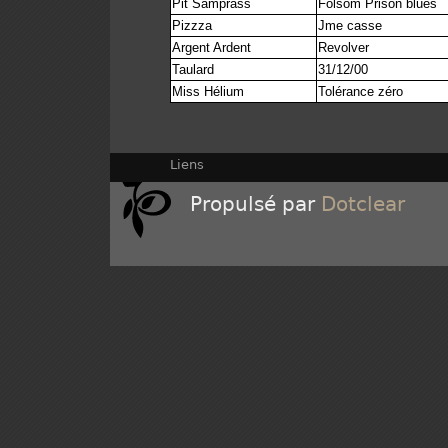
Pit Samprass
Folsom Prison blues
Pizzza
Jme casse
Argent Ardent
Revolver
Taulard
31/12/00
Miss Hélium
Tolérance zéro
Liens
Propulsé par
Dotclear