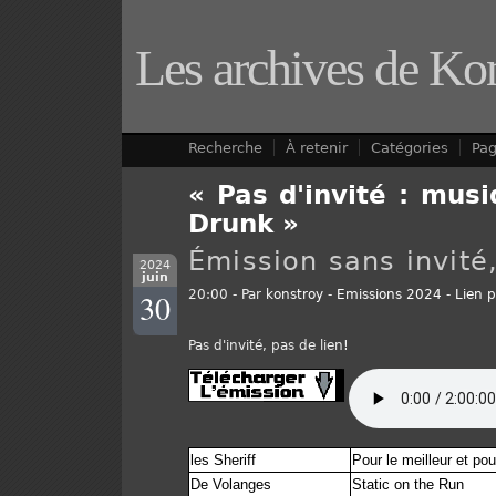
Les archives de Ko
Recherche
À retenir
Catégories
Pa
« Pas d'invité : mus
Drunk »
Émission sans invit
2024
juin
30
20:00 - Par
konstroy
-
Emissions 2024
-
Lien 
Pas d'invité, pas de lien!
les Sheriff
Pour le meilleur et pour
De Volanges
Static on the Run