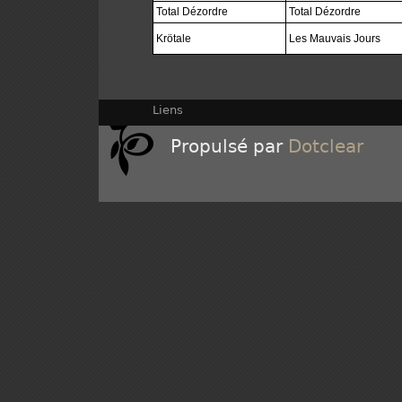
Total Dézordre
Total Dézordre
Krötale
Les Mauvais Jours
Liens
Propulsé par
Dotclear