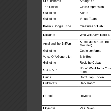
Stiff Richards
Strung Out
The Chisel
Class Oppression
Guillotine
A cran
Guillotine
Virtual Tears
Kosmik Boogie Tribe
Creatures of Habit
Dictators
Who Will Save Rock 'N'
Some Mutts (Can't Be
Amyl and the Sniffers
Muzzled)
Guillotine
Copie conforme
Voice Of A Generation
Billy Boy
Guillotine
Rock the Cabas
I Don't Want To Be You
S.U.G.A.R.
Friend
Giuda
Don't Stop Rockin'
Guttercats
Dark Room
Loreleï
Reviens
Ekymose
Pas Revenu