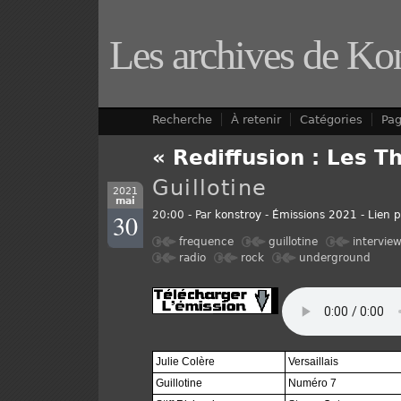
Les archives de Ko
Recherche
À retenir
Catégories
Pa
« Rediffusion : Les T
Guillotine
2021
mai
30
20:00 - Par
konstroy
-
Émissions 2021
-
Lien 
frequence
guillotine
intervie
radio
rock
underground
Julie Colère
Versaillais
Guillotine
Numéro 7