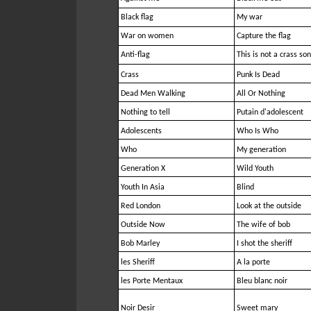
Black flag
My war
War on women
Capture the flag
Anti-flag
This is not a crass so
Crass
Punk Is Dead
Dead Men Walking
All Or Nothing
Nothing to tell
Putain d'adolescent
Adolescents
Who Is Who
Who
My generation
Generation X
Wild Youth
Youth In Asia
Blind
Red London
Look at the outside
Outside Now
The wife of bob
Bob Marley
I shot the sheriff
les Sheriff
A la porte
les Porte Mentaux
Bleu blanc noir
Noir Desir
Sweet mary