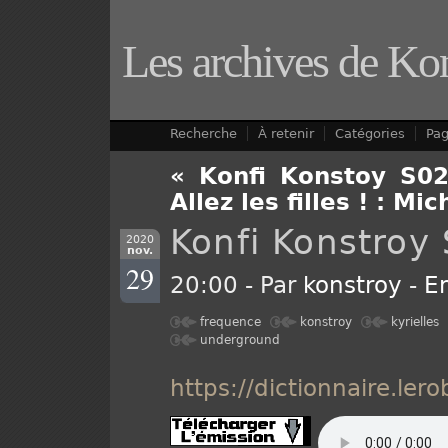
Les archives de Ko
Recherche
À retenir
Catégories
Pa
« Konfi Konstoy S0
Allez les filles ! : M
Konfi Konstroy 
2020
nov.
29
20:00 - Par
konstroy
-
E
frequence
konstroy
kyrielles
underground
https://dictionnaire.lero