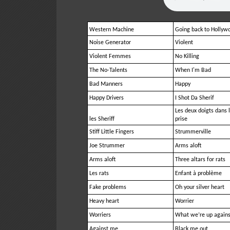
Western Machine
Going back to Hollyw
Noise Generator
Violent
Violent Femmes
No Killing
The No-Talents
When I'm Bad
Bad Manners
Happy
Happy Drivers
I Shot Da Sherif
Les deux doigts dans 
les Sheriff
prise
Stiff Little Fingers
Strummerville
Joe Strummer
Arms aloft
Arms aloft
Three altars for rats
Les rats
Enfant à problème
Fake problems
Oh your silver heart
Heavy heart
Worrier
Worriers
What we’re up agains
Against me
Black me out