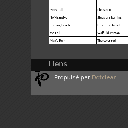
Mary Bell
Please no
NoMeansNo
Slugs are burning
Burning Heads
Nice time to fall
the Fall
Wolf kidult man
Man's Ruin
The color red
Liens
Propulsé par
Dotclear