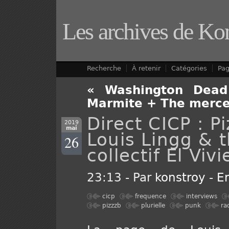
Les archives de Ko
Recherche
À retenir
Catégories
Pa
« Washington Dead
Marmite + The merce
Direct CICP : 
2019
mai
Louis Lingg & 
26
collectif El Vivi
23:13 - Par
konstroy
-
E
cicp
frequence
interviews
pizzzb
plurielle
punk
ra