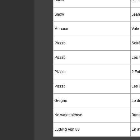
Snow
Jet 
Snow
Jean
Menace
Vote
Pizzzb
Soir
Pizzzb
Les 
Pizzzb
2 Foi
Pizzzb
Les 
Grogne
Le d
No water please
Bann
Ludwig Von 88
En a