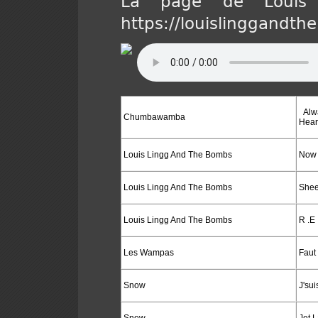
La page de Louis
https://louislinggand
Alwa
Chumbawamba
Hear
Louis Lingg And The Bombs
Now 
Louis Lingg And The Bombs
Shee
Louis Lingg And The Bombs
R .E 
Les Wampas
Faut 
Snow
J'su