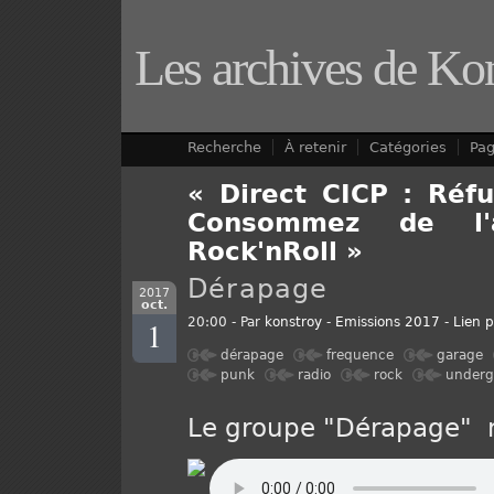
Les archives de Ko
Recherche
À retenir
Catégories
Pa
« Direct CICP : Réfu
Consommez de l'
Rock'nRoll »
Dérapage
2017
oct.
1
20:00 - Par
konstroy
-
Emissions 2017
-
Lien 
dérapage
frequence
garage
punk
radio
rock
underg
Le groupe "Dérapage" n'