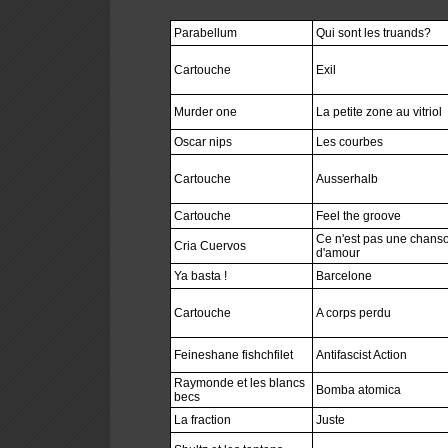
Parabellum
Qui sont les truands?
Cartouche
Exil
Murder one
La petite zone au vitriol
Oscar nips
Les courbes
Cartouche
Ausserhalb
Cartouche
Feel the groove
Ce n'est pas une chans
Cria Cuervos
d'amour
Ya basta !
Barcelone
Cartouche
A corps perdu
Feineshane fishchfilet
Antifascist Action
Raymonde et les blancs
Bomba atomica
becs
La fraction
Juste