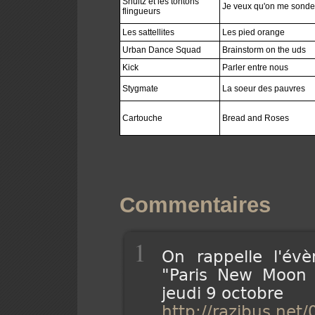
Shultz et les tontons
Je veux qu'on me sonde
flingueurs
Les sattellites
Les pied orange
Urban Dance Squad
Brainstorm on the uds
Kick
Parler entre nous
Stygmate
La soeur des pauvres
Cartouche
Bread and Roses
Commentaires
1
On rappelle l'évè
"Paris New Moon P
jeudi 9 octobre
http://razibus.net/