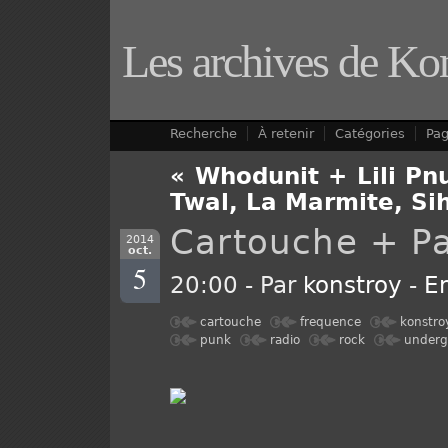
Les archives de Ko
Recherche
À retenir
Catégories
Pa
« Whodunit + Lili Pn
Twal, La Marmite, Sih
Cartouche + Pa
2014
oct.
5
20:00 - Par
konstroy
-
E
cartouche
frequence
konstro
punk
radio
rock
underg