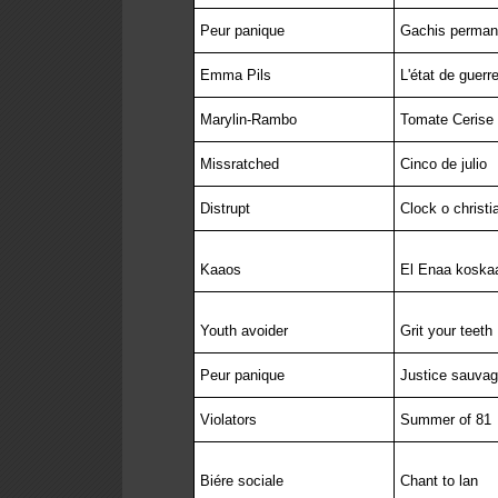
Peur panique
Gachis perman
Emma Pils
L'état de guerr
Marylin-Rambo
Tomate Cerise
Missratched
Cinco de julio
Distrupt
Clock o christi
Kaaos
El Enaa koska
Youth avoider
Grit your teeth
Peur panique
Justice sauva
Violators
Summer of 81
Biére sociale
Chant to lan