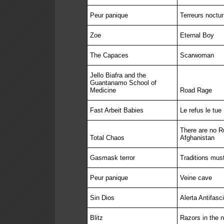
Peur panique
Terreurs noctu
Zoe
Eternal Boy
The Capaces
Scarwoman
Jello Biafra and the
Guantanamo School of
Medicine
Road Rage
Fast Arbeit Babies
Le refus le tue
There are no R
Total Chaos
Afghanistan
Gasmask terror
Traditions must
Peur panique
Veine cave
Sin Dios
Alerta Antifasc
Blitz
Razors in the n