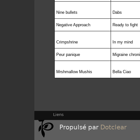
Nine bullets
Dabs
Negative Approach
Ready to fight
Crimpshrine
In my mind
Peur panique
Migraine chron
Mrshmallow Mushis
Bella Ciao
Liens
Propulsé par
Dotclear