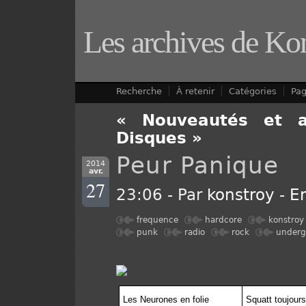
Les archives de Ko
Recherche
À retenir
Catégories
Pa
« Nouveautés et 
Disques »
Peur Panique
2014
avr.
27
23:06 - Par
konstroy
-
E
frequence
hardcore
konstroy
punk
radio
rock
underg
Les Neurones en folie
Squatt toujours