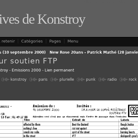
Aller au contenu
|
Aller au m
ives de Konstroy
 retenir
Catégories
Pages
Menu
s (10 septembre 2000)
-
New Rose 20ans - Patrick Mathé (28 janvie
ur soutien FTP
troy
-
Emissions 2000
-
Lien permanent
konstroy
paris
plurielle
punk
radio
rock