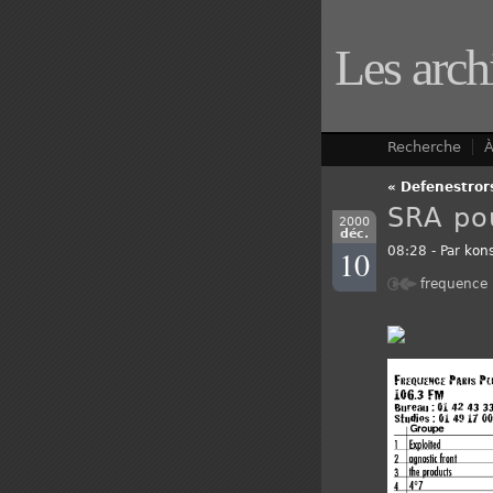
Les arch
Recherche
À
« Defenestror
SRA po
2000
déc.
10
08:28 - Par
kons
frequence