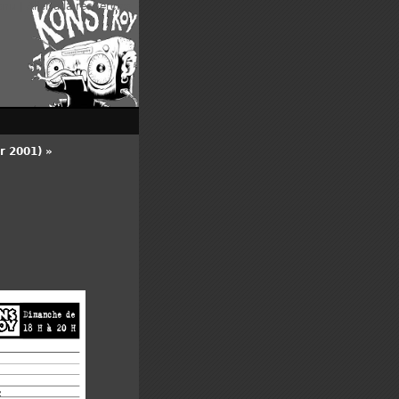
enu
|
Aller à la recherche
r 2001) »