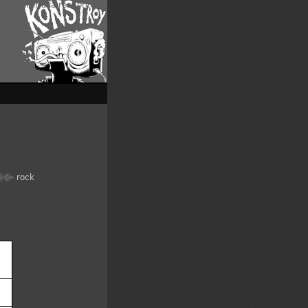
enu
|
Aller à la recherche
rock