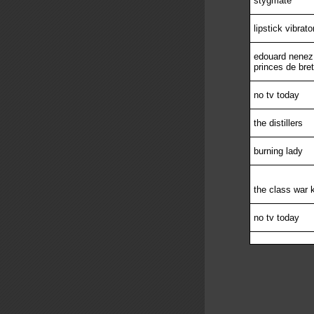
stygmate
lipstick vibrato
edouard nenez 
princes de bre
no tv today
the distillers
burning lady
the class war 
no tv today