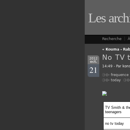
Les arch
Recherche
À
« Kouma - Rab
No TV 
2012
oct.
21
14:49 - Par
kons
frequence
today
TV Smith & th
teenagers
no tv today