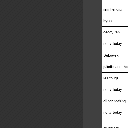
jimi hendrix
kyuss
geggy tah
no tv today
Bukowski
juliette and the
les thugs
no tv today
all for nothing
no tv today