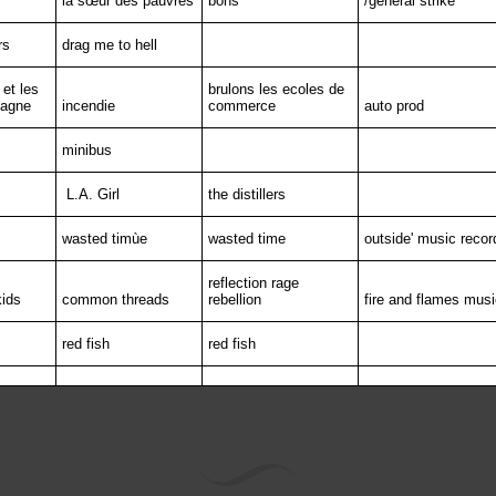
la sœur des pauvres
bons
/general strike
rs
drag me to hell
et les
brulons les ecoles de
tagne
incendie
commerce
auto prod
minibus
L.A. Girl
the distillers
wasted timùe
wasted time
outside' music recor
reflection rage
kids
common threads
rebellion
fire and flames musi
red fish
red fish