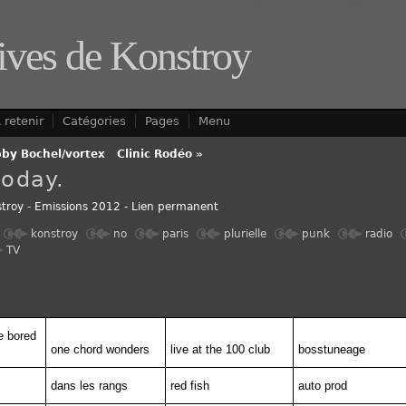
Aller au contenu
|
Aller au m
ives de Konstroy
 retenir
Catégories
Pages
Menu
by Bochel/vortex
-
Clinic Rodéo »
today.
troy
-
Emissions 2012
-
Lien permanent
konstroy
no
paris
plurielle
punk
radio
TV
e bored
one chord wonders
live at the 100 club
bosstuneage
dans les rangs
red fish
auto prod