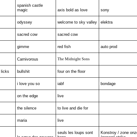
spanish castle
magic
axis bold as love
sony
odyssey
welcome to sky valley
elektra
sacred cow
sacred cow
gimme
red fish
auto prod
The Midnight Sons
Carnivorous
 licks
bullshit
four on the floor
i love you so
iabf
bondage
on the edge
live
the silence
to live and die for
maria
live
seuls les loups sont
Konstroy / zone onz