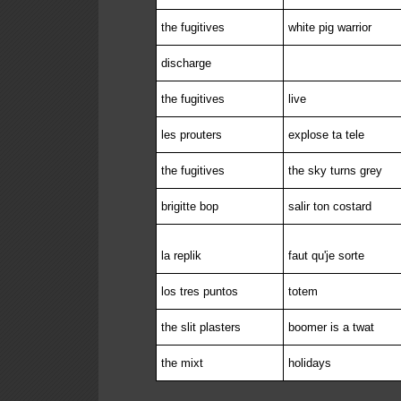
the fugitives
white pig warrior
discharge
the fugitives
live
les prouters
explose ta tele
the fugitives
the sky turns grey
brigitte bop
salir ton costard
la replik
faut qu'je sorte
los tres puntos
totem
the slit plasters
boomer is a twat
the mixt
holidays