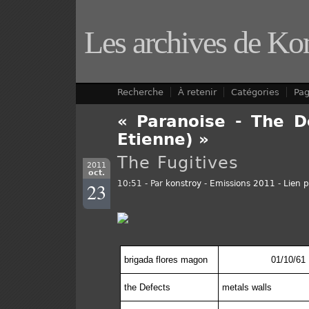
Les archives de Ko
Recherche
À retenir
Catégories
Pa
« Paranoise - The D
Etienne) »
The Fugitives
2011
oct.
23
10:51 - Par
konstroy
-
Emissions 2011
-
Lien 
brigada flores magon
01/10/61
the Defects
metals walls