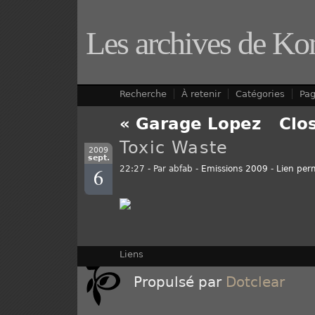
Les archives de Ko
Recherche
À retenir
Catégories
Pa
« Garage Lopez
-
Clo
Toxic Waste
2009
sept.
6
22:27 - Par abfab -
Emissions 2009
-
Lien per
Liens
Propulsé par
Dotclear