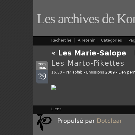
Les archives de Ko
Recherche
À retenir
Catégories
Pa
« Les Marie-Salope
-
Les Marto-Pikettes
2009
mar.
29
16:30 - Par abfab -
Emissions 2009
-
Lien per
Liens
Propulsé par
Dotclear