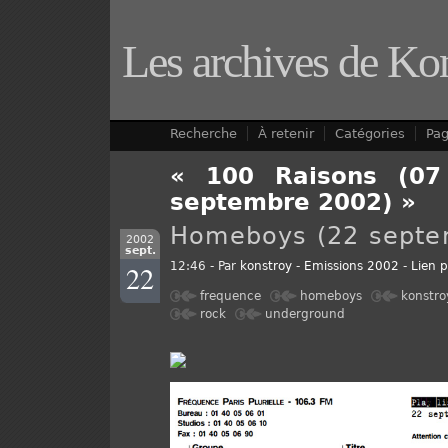
Les archives de Ko
Recherche
À retenir
Catégories
Pa
« 100 Raisons (07 
septembre 2002) »
Homeboys (22 septe
2002
sept.
22
12:46 - Par
konstroy
-
Emissions 2002
-
Lien 
frequence
homeboys
konstro
rock
underground