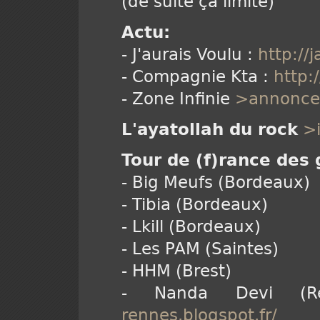
(de suite ça limite)
Actu:
- J'aurais Voulu :
http://j
- Compagnie Kta :
http:
- Zone Infinie
>annonc
L'ayatollah du rock
>
Tour de (f)rance des
- Big Meufs (Bordeaux)
- Tibia (Bordeaux)
- Lkill (Bordeaux)
- Les PAM (Saintes)
- HHM (Brest)
- Nanda Devi (
rennes.blogspot.fr/