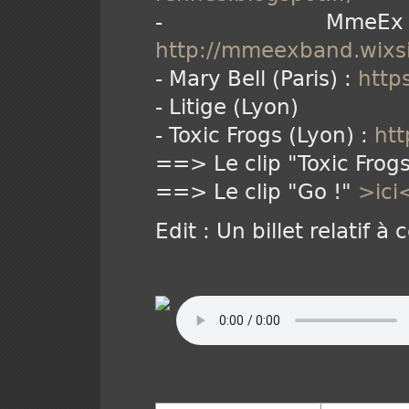
- MmeEx (Pa
http://mmeexband.wix
- Mary Bell (Paris) :
http
- Litige (Lyon)
- Toxic Frogs (Lyon) :
htt
==> Le clip "Toxic Frog
==> Le clip "Go !"
>ici
Edit : Un billet relatif 