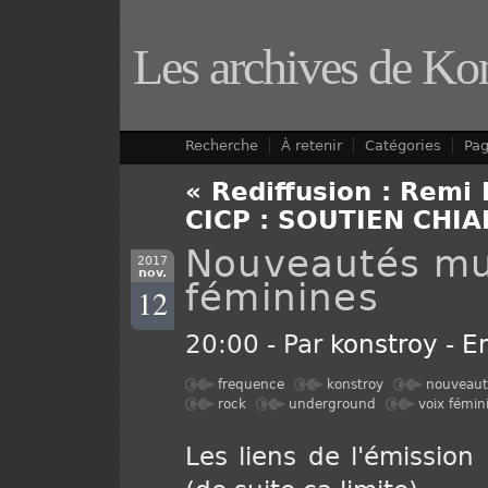
Les archives de Ko
Recherche
À retenir
Catégories
Pa
« Rediffusion : Remi
CICP : SOUTIEN CHIA
Nouveautés mus
2017
nov.
féminines
12
20:00 - Par
konstroy
-
E
frequence
konstroy
nouveaut
rock
underground
voix fémin
Les liens de l'émissio