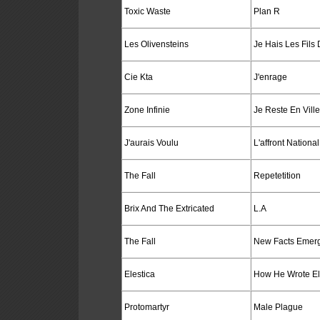
Toxic Waste
Plan R
Les Olivensteins
Je Hais Les Fils
Cie Kta
J'enrage
Zone Infinie
Je Reste En Ville
J'aurais Voulu
L'affront National
The Fall
Repetetition
Brix And The Extricated
L.A
The Fall
New Facts Emer
Elestica
How He Wrote El
Protomartyr
Male Plague