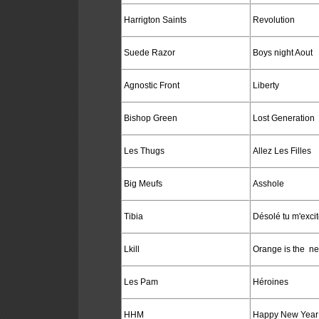
Harrigton Saints
Revolution
Suede Razor
Boys night Aout
Agnostic Front
Liberty
Bishop Green
Lost Generation
Les Thugs
Allez Les Filles
Big Meufs
Asshole
Tibia
Désolé tu m'excit
Lkill
Orange is the n
Les Pam
Héroines
HHM
Happy New Year