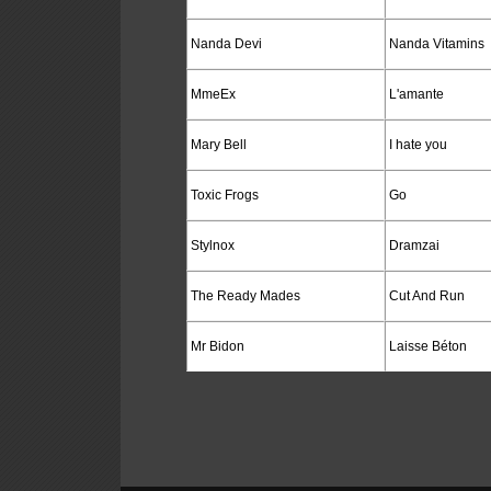
Nanda Devi
Nanda Vitamins
MmeEx
L'amante
Mary Bell
I hate you
Toxic Frogs
Go
Stylnox
Dramzai
The Ready Mades
Cut And Run
Mr Bidon
Laisse Béton